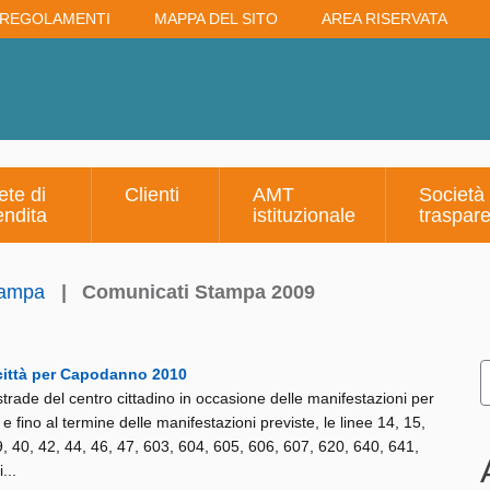
REGOLAMENTI
MAPPA DEL SITO
AREA RISERVATA
ete di
Clienti
AMT
Società
endita
istituzionale
traspar
tampa
|
Comunicati Stampa 2009
o città per Capodanno 2010
 strade del centro cittadino in occasione delle manifestazioni per
ino al termine delle manifestazioni previste, le linee 14, 15,
39, 40, 42, 44, 46, 47, 603, 604, 605, 606, 607, 620, 640, 641,
...