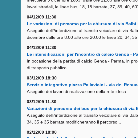
mercoledì 9 dicembre 2009, dalle ore 22.00 alle ore 6.00, 
lavori stradali, le linee bus, 18, 18 barrata, 37, 39, 40, 
04/12/09 11:30
Le variazioni di percorso per la chiusura di via Balb
A seguito dell?interdizione al transito veicolare di via Ba
dicembre dalle ore 8.00 alle ore 20.00 le linee 20, 34, 35
04/12/09 11:30
Le intensificazioni per l'incontro di calcio Genoa -
In occasione della partita di calcio Genoa - Parma, in pr
di trasporto pubblico...
03/12/09 18:30
Servizio integrativo piazza Pallavicini - via dei Reb
A seguito dei lavori di realizzazione della rete idrica...
03/12/09 11:30
Variazioni di percorso dei bus per la chiusura di via
A seguito dell?interdizione al transito veicolare di via Bal
34, 35 e 35 barrata modificheranno il percorso...
02/12/09 18:00