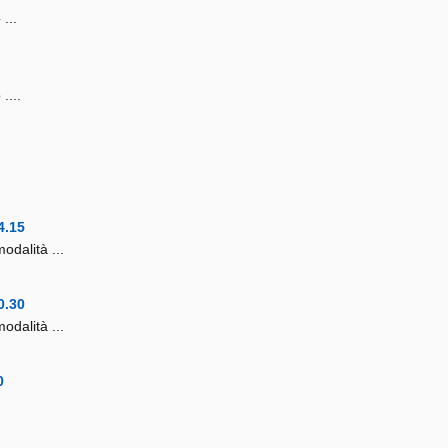
...
....
4.15
odalità ...
0.30
odalità ...
0