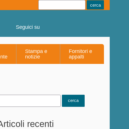
Youtube
Linkedin
Telegram
Facebook
Seguici su
Stampa e
Fornitori e
ente
notizie
appalti
Articoli recenti