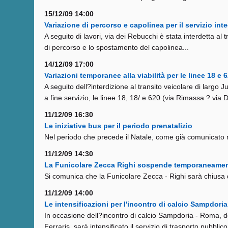
15/12/09 14:00
Variazione di percorso e capolinea per il servizio inte
A seguito di lavori, via dei Rebucchi è stata interdetta al t
di percorso e lo spostamento del capolinea...
14/12/09 17:00
Variazioni temporanee alla viabilità per le linee 18 e
A seguito dell?interdizione al transito veicolare di largo J
a fine servizio, le linee 18, 18/ e 620 (via Rimassa ? via 
11/12/09 16:30
Le iniziative bus per il periodo prenatalizio
Nel periodo che precede il Natale, come già comunicato ne
11/12/09 14:30
La Funicolare Zecca Righi sospende temporaneamente
Si comunica che la Funicolare Zecca - Righi sarà chiusa 
11/12/09 14:00
Le intensificazioni per l'incontro di calcio Sampdo
In occasione dell?incontro di calcio Sampdoria - Roma, d
Ferraris, sarà intensificato il servizio di trasporto pubblico.