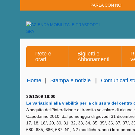
PARLA CON NOI
Rete e
Biglietti e
R
orari
Abbonamenti
v
Home
|
Stampa e notizie
|
Comunicati s
30/12/09 16:00
Le variazioni alla viabilità per la chiusura del centr
A seguito dell?interdizione al transito veicolare di alcune
Capodanno 2010, dal pomeriggio di giovedì 31 dicembre e f
17, 18, 18/, 20, 30, 31, 32, 33, 34, 35, 35/, 36, 37, 37/, 
680, 685, 686, 687, N1, N2 modificheranno i loro percorsi