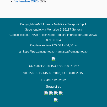
Settembre 2025
(60)
Copyright © AMT Azienda Mobilità e Trasporti S.p.A.
Sede legale: via Montaldo 2, 16137 Genova
Codice fiscale, P.IVA e n° iscrizione Registro Imprese di Genova 037
839 30 104
Capitale sociale € 29.521.464,00 i.v.
amt.spa@pec.amt.genova.it
-
amt.spa@amt.genova.it
ISO 50001:2018
,
ISO 37001:2016
,
ISO
9001:2015
,
ISO 45001:2018
,
ISO 14001:2015
,
UNI/PdR 125:2022
Seguici su