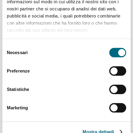
informazioni sul modo in cui utilizza il nostro sito con i
Castelletto e viceversa è possibile
nostri partner che si occupano di analisi dei dati web,
utilizzare l’ascensore di Castelletto Levante....
pubblicità e social media, i quali potrebbero combinarle
con altre informazioni che ha fornito loro o che hanno
Per saperne di più
raccolto dal suo utilizzo dei loro servizi.
Selezione
Necessari
del
Da lunedì 29 giugno Guglielmetti
diventa rimessa operativa
consenso
Preferenze
Salgono a sei le rimesse urbane di
AMT: terminata la prima fase di lavori,
Statistiche
anche l’area della
Guglielmetti
entra
a far parte dei
poli aziendali
genovesi
del Tpl
e, a partire da
Marketing
domani,
lunedì 29 giugno
, il parco
bus in forza a Gavette sarà trasferito nella nuova area di
lungobisagno Dalmazia. La Guglielmetti si prepara così...
Mostra dettagli