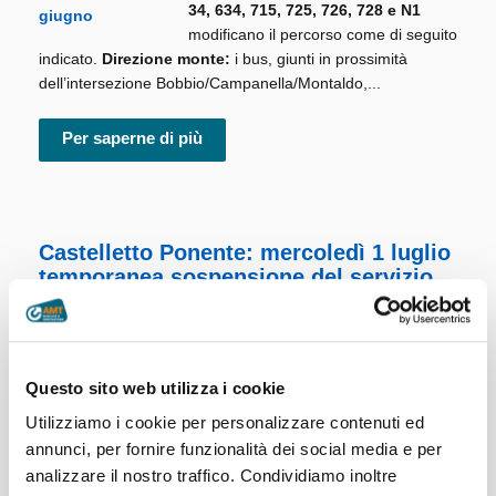
34, 634, 715, 725, 726, 728 e N1
modificano il percorso come di seguito
indicato.
Direzione monte:
i bus, giunti in prossimità
dell’intersezione Bobbio/Campanella/Montaldo,...
Per saperne di più
Castelletto Ponente: mercoledì 1 luglio
temporanea sospensione del servizio
Si informa che, per consentire lo
svolgimento dei controlli ministeriali,
mercoledì 1 luglio, dalle ore 08.30
Questo sito web utilizza i cookie
alle ore 11.30,
l’ascensore
Utilizziamo i cookie per personalizzare contenuti ed
Castelletto Ponente
sospenderà
annunci, per fornire funzionalità dei social media e per
temporaneamente il servizio. Per
analizzare il nostro traffico. Condividiamo inoltre
raggiungere il centro dalla zona di