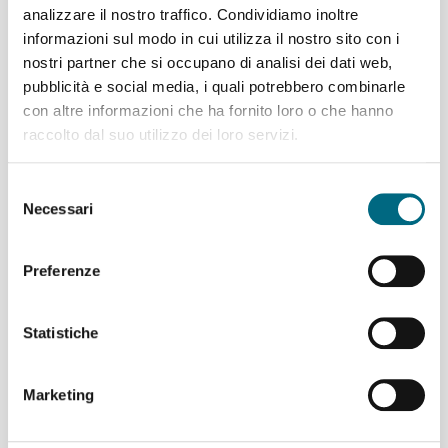
analizzare il nostro traffico. Condividiamo inoltre
Per saperne di più
informazioni sul modo in cui utilizza il nostro sito con i
nostri partner che si occupano di analisi dei dati web,
pubblicità e social media, i quali potrebbero combinarle
con altre informazioni che ha fornito loro o che hanno
raccolto dal suo utilizzo dei loro servizi.
Il servizio per il Capodanno: dall’1.00
alle 3.00 navette per le principali
direttrici cittadine e metro aperta fino
Selezione
alle 3:30
Necessari
del
consenso
In occasione del Capodanno
Preferenze
genovese in piazza della Vittoria, nella
serata di
mercoledì 31 dicembre
,
AMT ha programmato un
Statistiche
potenziamento del servizio per
agevolare gli spostamenti dell'utenza.
In particolare, sarà intensificato il
Marketing
servizio bus lungo le
quattro
principali direttrici
cittadine. Le