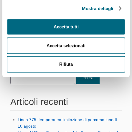
partenze delle navette sono previste
Mostra dettagli
tra le ore 1.00 e le ore 3.00 da viale...
Per saperne di più
Accetta tutti
Accetta selezionati
1
2
Successivo
Ultimo
Rifiuta
Articoli recenti
Linea 775: temporanea limitazione di percorso lunedì
10 agosto