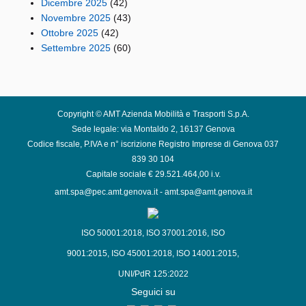
Dicembre 2025
(42)
Novembre 2025
(43)
Ottobre 2025
(42)
Settembre 2025
(60)
Copyright © AMT Azienda Mobilità e Trasporti S.p.A.
Sede legale: via Montaldo 2, 16137 Genova
Codice fiscale, P.IVA e n° iscrizione Registro Imprese di Genova 037
839 30 104
Capitale sociale € 29.521.464,00 i.v.
amt.spa@pec.amt.genova.it
-
amt.spa@amt.genova.it
ISO 50001:2018
,
ISO 37001:2016
,
ISO
9001:2015
,
ISO 45001:2018
,
ISO 14001:2015
,
UNI/PdR 125:2022
Seguici su