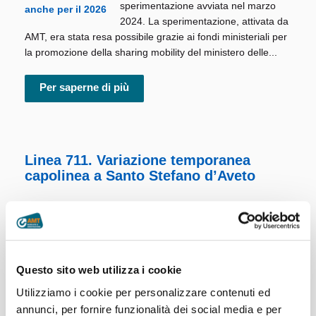
sperimentazione avviata nel marzo
2024. La sperimentazione, attivata da
AMT, era stata resa possibile grazie ai fondi ministeriali per
la promozione della sharing mobility del ministero delle...
Per saperne di più
Linea 711. Variazione temporanea
capolinea a Santo Stefano d’Aveto
In occasione del
Capodanno in
piazza
,
dalle ore 20.00 di mercoledì
31 dicembre e fino alle ore 8.30 di
giovedì 1 gennaio
, la
linea 711
Questo sito web utilizza i cookie
effettuerà temporaneamente il
capolinea di Santo Stefano d’Aveto
in
Utilizziamo i cookie per personalizzare contenuti ed
via Badinelli
, fronte isola ecologica....
annunci, per fornire funzionalità dei social media e per