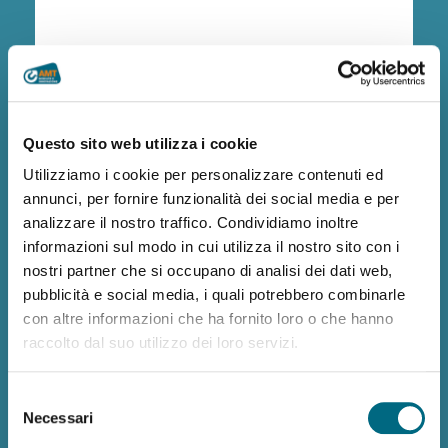
Calcola il percorso, visualizza gli orari e i servizi su
cellulare
Questo sito web utilizza i cookie
leggi di più
Utilizziamo i cookie per personalizzare contenuti ed
annunci, per fornire funzionalità dei social media e per
analizzare il nostro traffico. Condividiamo inoltre
informazioni sul modo in cui utilizza il nostro sito con i
Biglietti e abbonamenti
nostri partner che si occupano di analisi dei dati web,
pubblicità e social media, i quali potrebbero combinarle
con altre informazioni che ha fornito loro o che hanno
raccolto dal suo utilizzo dei loro servizi.
Tutti i biglietti e gli abbonamenti per ogni esigenza
Selezione
di spostamento
Necessari
del
consenso