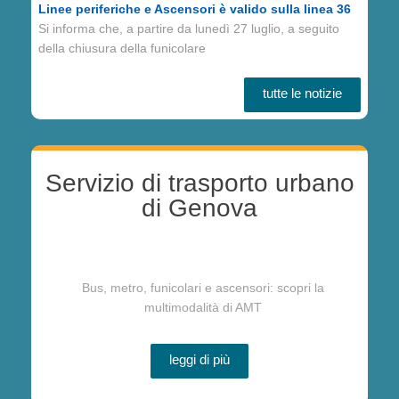
Linee periferiche e Ascensori è valido sulla linea 36
Si informa che, a partire da lunedì 27 luglio, a seguito
della chiusura della funicolare
tutte le notizie
Servizio di trasporto urbano
di Genova
Bus, metro, funicolari e ascensori: scopri la
multimodalità di AMT
leggi di più