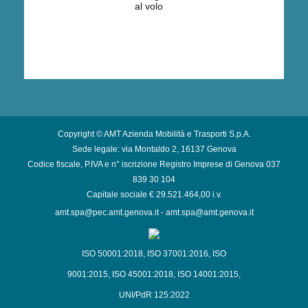
al volo
Copyright © AMT Azienda Mobilità e Trasporti S.p.A.
Sede legale: via Montaldo 2, 16137 Genova
Codice fiscale, P.IVA e n° iscrizione Registro Imprese di Genova 037
839 30 104
Capitale sociale € 29.521.464,00 i.v.
amt.spa@pec.amt.genova.it
-
amt.spa@amt.genova.it
ISO 50001:2018
,
ISO 37001:2016
,
ISO
9001:2015
,
ISO 45001:2018
,
ISO 14001:2015
,
UNI/PdR 125:2022