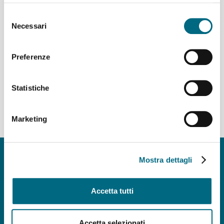
Selezione
Necessari
del
consenso
Preferenze
Statistiche
Marketing
Copyright © AMT Azienda Mobilità e Trasporti S.p.A.
Mostra dettagli
Sede legale: via Montaldo 2, 16137 Genova
Codice fiscale, P.IVA e n° iscrizione Registro Imprese di Genova 037
839 30 104
Accetta tutti
Capitale sociale € 29.521.464,00 i.v.
amt.spa@pec.amt.genova.it
-
amt.spa@amt.genova.it
Accetta selezionati