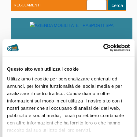
REGOLAMENTI
Youtube
Linkedin
Telegram
Facebook
Questo sito web utilizza i cookie
Home
|
Siti Tematici
Utilizziamo i cookie per personalizzare contenuti ed
annunci, per fornire funzionalità dei social media e per
analizzare il nostro traffico. Condividiamo inoltre
www.ferroviagenovacasella.it
informazioni sul modo in cui utilizza il nostro sito con i
nostri partner che si occupano di analisi dei dati web,
pubblicità e social media, i quali potrebbero combinarle
con altre informazioni che ha fornito loro o che hanno
www.cdp-amt.it
raccolto dal suo utilizzo dei loro servizi.