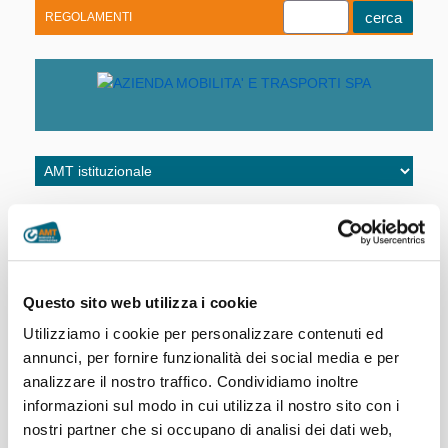
REGOLAMENTI
Youtube
Linkedin
Telegram
Facebook
Home
|
AMT istituzionale
AMT gestisce nella Città Metropolitana di Genova il servizio
Questo sito web utilizza i cookie
di
trasporto pubblico
. Nell’esercizio di questa attività,
l’azienda persegue i propri obiettivi secondo la propria
Utilizziamo i cookie per personalizzare contenuti ed
rinnovata missione.
annunci, per fornire funzionalità dei social media e per
analizzare il nostro traffico. Condividiamo inoltre
Al
centro
del quotidiano impegno di AMT ci sono
le
informazioni sul modo in cui utilizza il nostro sito con i
persone
, il
territorio
e
l’attenzione alla sostenibilità
.
Pertanto, il
valore sociale
dell’azienda si traduce in
nostri partner che si occupano di analisi dei dati web,