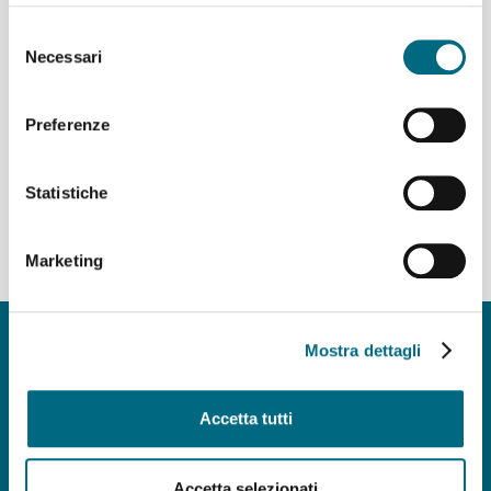
Club AMT
Selezione
Necessari
del
Scopri i numerosi vantaggi e tutte le convenzioni per gli
abbonati annuali.
consenso
Leggi di più >
Preferenze
Statistiche
Marketing
Copyright © AMT Azienda Mobilità e Trasporti S.p.A.
Mostra dettagli
Sede legale: via Montaldo 2, 16137 Genova
Codice fiscale, P.IVA e n° iscrizione Registro Imprese di Genova 037
839 30 104
Accetta tutti
Capitale sociale € 29.521.464,00 i.v.
amt.spa@pec.amt.genova.it
-
amt.spa@amt.genova.it
Accetta selezionati