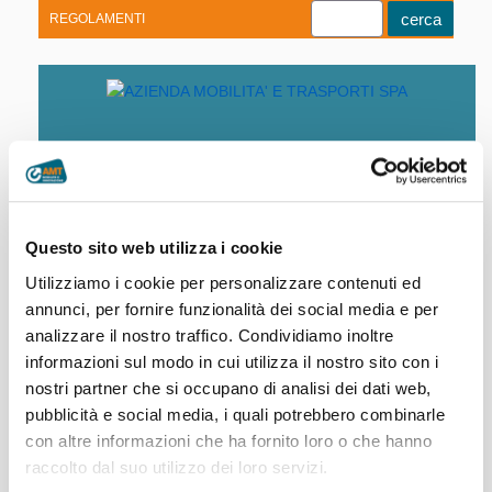
REGOLAMENTI
Youtube
Linkedin
Telegram
Facebook
Questo sito web utilizza i cookie
Home
|
Clienti
|
Servizi agli abbonati
Utilizziamo i cookie per personalizzare contenuti ed
annunci, per fornire funzionalità dei social media e per
analizzare il nostro traffico. Condividiamo inoltre
Newsletter
informazioni sul modo in cui utilizza il nostro sito con i
Per essere sempre informati su tutte le iniziative e i servizi
nostri partner che si occupano di analisi dei dati web,
di AMT.
pubblicità e social media, i quali potrebbero combinarle
con altre informazioni che ha fornito loro o che hanno
Leggi di più >
raccolto dal suo utilizzo dei loro servizi.