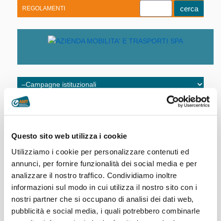
REGOLAMENTI
Youtube
Linkedin
Telegram
Facebook
Home
|
AMT istituzionale
|
Campagne
istituzionali
Questo sito web utilizza i cookie
Utilizziamo i cookie per personalizzare contenuti ed
annunci, per fornire funzionalità dei social media e per
Campagne 2024
analizzare il nostro traffico. Condividiamo inoltre
“AMT XXL - Dimentica ogni
informazioni sul modo in cui utilizza il nostro sito con i
limite!”
Campagne 2023
nostri partner che si occupano di analisi dei dati web,
pubblicità e social media, i quali potrebbero combinarle
“GoGoGe: la mobilità fa un passo