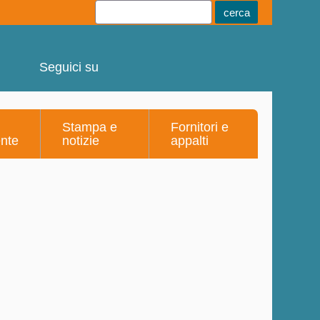
Youtube
Linkedin
Telegram
Facebook
Seguici su
Stampa e
Fornitori e
ente
notizie
appalti