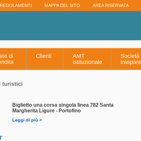
REGOLAMENTI
MAPPA DEL SITO
AREA RISERVATA
ete di
Clienti
AMT
Società
endita
istituzionale
traspar
i turistici
Biglietto una corsa singola linea 782 Santa
Margherita Ligure - Portofino
Leggi di più >
T