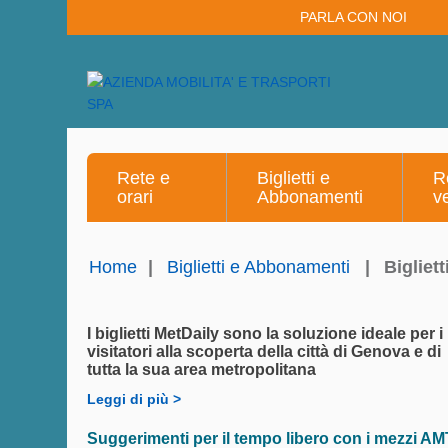
PARLA CON NOI
Rete e
Biglietti e
R
orari
Abbonamenti
v
Home
|
Biglietti e Abbonamenti
|
Bigliett
I biglietti MetDaily sono la soluzione ideale per i
visitatori alla scoperta della città di Genova e di
tutta la sua area metropolitana
Leggi di più >
Suggerimenti per il tempo libero con i mezzi AM