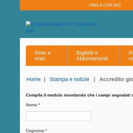
PARLA CON NOI
Rete e
Biglietti e
R
orari
Abbonamenti
v
Home
|
Stampa e notizie
|
Accredito gio
Compila il modulo ricordando che i campi segnalati c
Nome *
Cognome *