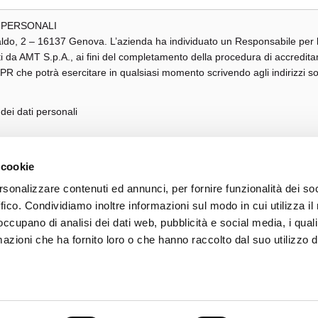
 PERSONALI
taldo, 2 – 16137 Genova. L’azienda ha individuato un Responsabile per la 
ati da AMT S.p.A., ai fini del completamento della procedura di accredit
l GDPR che potrà esercitare in qualsiasi momento scrivendo agli indirizzi so
 dei dati personali
 cookie
rsonalizzare contenuti ed annunci, per fornire funzionalità dei so
ffico. Condividiamo inoltre informazioni sul modo in cui utilizza il 
Photo credits
Accessib
 occupano di analisi dei dati web, pubblicità e social media, i qual
037 839 30 104
azioni che ha fornito loro o che hanno raccolto dal suo utilizzo d
8
,
ISO 14001:2015
,
UNI/PdR