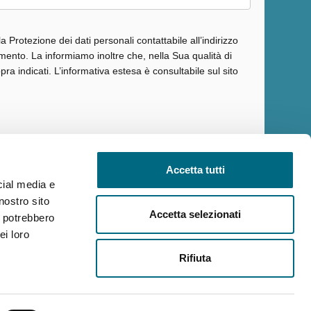
Protezione dei dati personali contattabile all’indirizzo
amento. La informiamo inoltre che, nella Sua qualità di
pra indicati. L’informativa estesa è consultabile sul sito
Accetta tutti
cial media e
nostro sito
ilità
Reclami
Policy privacy AMT
Note Legali
Siti Tematici
Accetta selezionati
i potrebbero
ei loro
Rifiuta
Seguici su