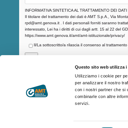
INFORMATIVA SINTETICA AL TRATTAMENTO DEI DATI
Il titolare del trattamento dei dati è AMT S.p.A., Via Mon
rpd@amt.genova.it . I dati personali forniti saranno tratt
interessato, Lei ha i diritti di cui dagli artt. 15 al 22 de
https://www.amt.genova.it/amt/amt-istituzionale/privacy/
Il/La sottoscritto/a rilascia il consenso al trattamento
Questo sito web utilizza i
Utilizziamo i cookie per pe
per analizzare il nostro tra
Copyright © AMT Azienda Mobilità e Trasporti S.p.A.
Sede legale: via Montaldo 2, 16137 Genova
con i nostri partner che si
Codice fiscale, P.IVA e n° iscrizione Registro Imprese di Genova 
combinarle con altre inform
Capitale sociale € 29.521.464,00 i.v.
servizi.
amt.spa@pec.amt.genova.it
-
amt.spa@amt.genova.it
ISO 50001:2018
,
ISO 37001:2016
,
ISO 9001:2015
,
ISO 45001:201