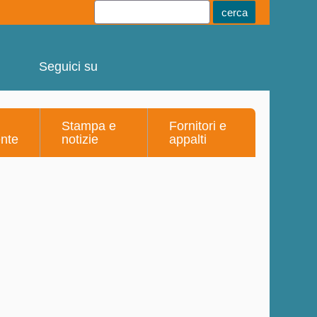
Youtube
Linkedin
Telegram
Facebook
Seguici su
Stampa e
Fornitori e
ente
notizie
appalti