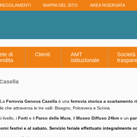
REGOLAMENTI
MAPPA DEL SITO
AREA RISERVATA
ete di
Clienti
AMT
Società
endita
istituzionale
traspar
Casella
La
Ferrovia Genova Casella
è una
ferrovia storica a scartamento r
 che attraversa le tre valli: Bisagno, Polcevera e Scrivia.
 livello, i
Forti
e il
Parco delle Mura
, il
Museo Diffuso 24km
e un
pa
orni festivi e al sabato. Servizio feriale effettuato integralmente c