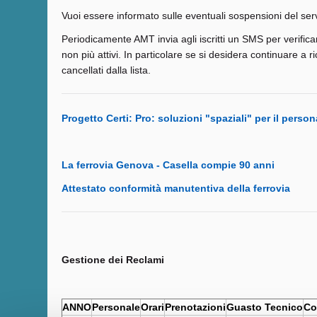
Vuoi essere informato sulle eventuali sospensioni del serv
Periodicamente AMT invia agli iscritti un SMS per verificar
non più attivi. In particolare se si desidera continuare a
cancellati dalla lista.
Progetto Certi: Pro: soluzioni "spaziali" per il person
La ferrovia Genova - Casella compie 90 anni
Attestato conformità manutentiva della ferrovia
Gestione dei Reclami
ANNO
Personale
Orari
Prenotazioni
Guasto Tecnico
Co