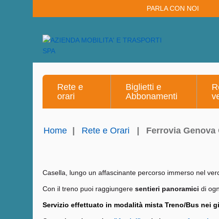
PARLA CON NOI
Rete e
Biglietti e
R
orari
Abbonamenti
v
Home
|
Rete e Orari
|
Ferrovia Genova 
Casella, lungo un affascinante percorso immerso nel verde
Con il treno puoi raggiungere
sentieri panoramici
di ogni
Servizio effettuato in modalità mista Treno/Bus nei gi