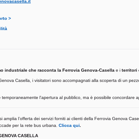
novacasella.it
orto >
lità
mo industriale che racconta la Ferrovia Genova-Casella
e i
territor
Genova Casella, i visitatori sono accompagnati alla scoperta di un pezzo 
emporaneamente l'apertura al pubblico, ma è possibile concordare apert
si amplia l’offerta dei servizi forniti ai clienti della Ferrovia Genova Ca
accade per la rete bus urbana.
Clicca qui
.
 GENOVA CASELLA