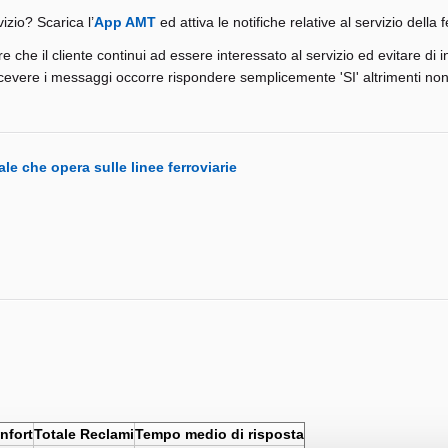
izio? Scarica l’
App AMT
ed attiva le notifiche relative al servizio dell
e che il cliente continui ad essere interessato al servizio ed evitare di 
 ricevere i messaggi occorre rispondere semplicemente 'SI' altrimenti no
ale che opera sulle linee ferroviarie
nfort
Totale Reclami
Tempo medio di risposta