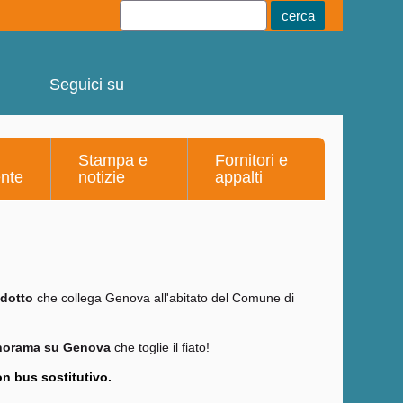
Youtube
Linkedin
Telegram
Facebook
Seguici su
Stampa e
Fornitori e
ente
notizie
appalti
idotto
che collega Genova all'abitato del Comune di
norama su Genova
che toglie il fiato!
on bus sostitutivo.