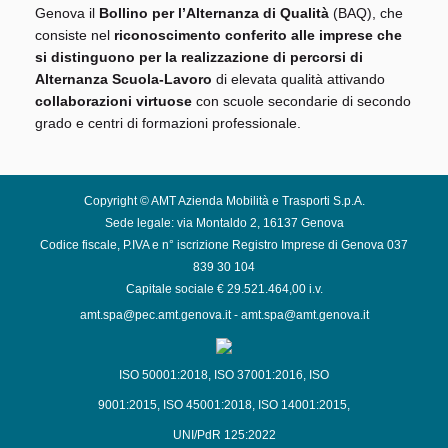
Genova il
Bollino per l’Alternanza di Qualità
(BAQ), che
consiste nel
riconoscimento conferito alle imprese che
si distinguono per la realizzazione di percorsi di
Alternanza Scuola-Lavoro
di elevata qualità attivando
collaborazioni virtuose
con scuole secondarie di secondo
grado e centri di formazioni professionale.
Copyright © AMT Azienda Mobilità e Trasporti S.p.A.
Sede legale: via Montaldo 2, 16137 Genova
Codice fiscale, P.IVA e n° iscrizione Registro Imprese di Genova 037
839 30 104
Capitale sociale € 29.521.464,00 i.v.
amt.spa@pec.amt.genova.it
-
amt.spa@amt.genova.it
ISO 50001:2018
,
ISO 37001:2016
,
ISO
9001:2015
,
ISO 45001:2018
,
ISO 14001:2015
,
UNI/PdR 125:2022