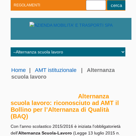
REGOLAMENTI
Youtube
Linkedin
Telegram
Facebook
Home
|
AMT istituzionale
|
Alternanza
scuola lavoro
Alternanza
scuola lavoro: riconosciuto ad AMT il
Bollino per l’Alternanza di Qualità
(BAQ)
Con l'anno scolastico 2015/2016 è iniziata l'obbligatorietà
dell'
Alternanza Scuola-Lavoro
(Legge 13 luglio 2015 n.