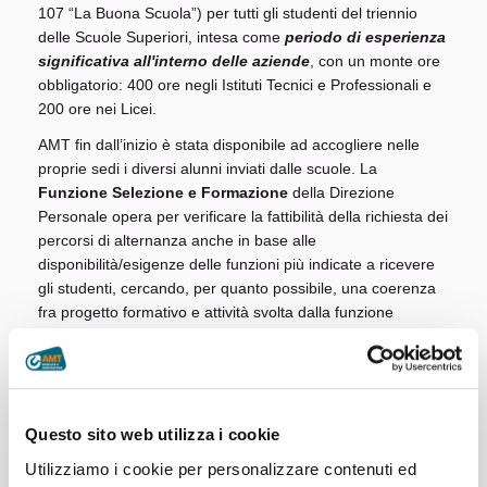
107 “La Buona Scuola”) per tutti gli studenti del triennio
delle Scuole Superiori, intesa come
periodo di esperienza
significativa all'interno delle aziende
, con un monte ore
obbligatorio: 400 ore negli Istituti Tecnici e Professionali e
200 ore nei Licei.
AMT fin dall’inizio è stata disponibile ad accogliere nelle
proprie sedi i diversi alunni inviati dalle scuole. La
Funzione Selezione e Formazione
della Direzione
Personale opera per verificare la fattibilità della richiesta dei
percorsi di alternanza anche in base alle
disponibilità/esigenze delle funzioni più indicate a ricevere
gli studenti, cercando, per quanto possibile, una coerenza
fra progetto formativo e attività svolta dalla funzione
ricevente.
Riepilogando, AMT ha accolto in alternanza:
nell’
anno 2015 6 studenti
dell’I.P.S.I.S.
Gaslini-
Meucci
presso la Direzione Manutenzione Bus
Questo sito web utilizza i cookie
all’interno delle rimesse Cornigliano, Mangini,
Utilizziamo i cookie per personalizzare contenuti ed
Sampierdarena e Staglieno;