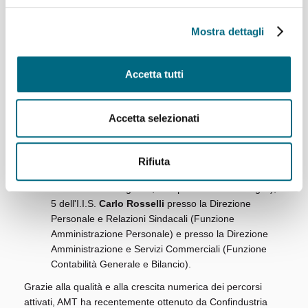
Ruffini
presso la Direzione Amministrazione e Servizi
Commerciali (Funzione Commerciale e Marketing); 3
Mostra dettagli
dell'IPSIA
Odero
nella Funzione Infrastrutture e
Ambiente (Reparto Labosimon e Funzione Impianti
Elettrici ed Elettronici); 1 del
Liceo Classico
Statale
Accetta tutti
Mazzini
presso la Funzione Comunicazione e Media;
16 dell'ITTL
Nautico San Giorgio
presso la
Direzione Movimento (6 presso la Funzione Esercizio
Accetta selezionati
e Manutenzione Ferrovia Genova Casella e 2 presso
la Funzione Controllo Titoli di Viaggio e ADT) e la
Direzione Generale (4 presso la Funzione Qualità e 4
Rifiuta
presso la Funzione Manutenzione Bus all’interno
delle rimesse Staglieno, Sampierdarena e Mangini);
5 dell'I.I.S.
Carlo Rosselli
presso la Direzione
Personale e Relazioni Sindacali (Funzione
Amministrazione Personale) e presso la Direzione
Amministrazione e Servizi Commerciali (Funzione
Contabilità Generale e Bilancio).
Grazie alla qualità e alla crescita numerica dei percorsi
attivati, AMT ha recentemente ottenuto da Confindustria