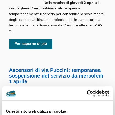
Nella mattina di
giovedì 2 aprile
la
cremagliera Principe-Granarolo
sospende
temporaneamente il servizio per consentire lo svolgimento
degli esami di abilitazione professionali. In particolare, la
ferrovia effettua l’ultima corsa
da Principe alle ore 07.45
e...
Per saperne di più
Ascensori di via Puccini: temporanea
sospensione del servizio da mercoledì
1 aprile
Per consentire lo svolgimento delle
attività di
revisione decennale
, a
partire da
mercoledì 1 aprile
, gli
Questo sito web utilizza i cookie
ascensori di via Puccini