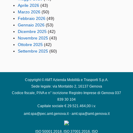
Aprile 2026
(43)
Marzo 2026
(50)
Febbraio 2026
(49)
Gennaio 2026
(53)
Dicembre 2025
(42)
Novembre 2025
(43)
Ottobre 2025
(42)
Settembre 2025
(60)
Copyright © AMT Azienda Mobilità e Trasporti S.p.A.
Sede legale: via Montaldo 2, 16137 Genova
Codice fiscale, P.IVA e n° iscrizione Registro Imprese di Genova 037
839 30 104
Capitale sociale € 29.521.464,00 i.v.
amt.spa@pec.amt.genova.it
-
amt.spa@amt.genova.it
ISO 50001:2018
,
ISO 37001:2016
,
ISO