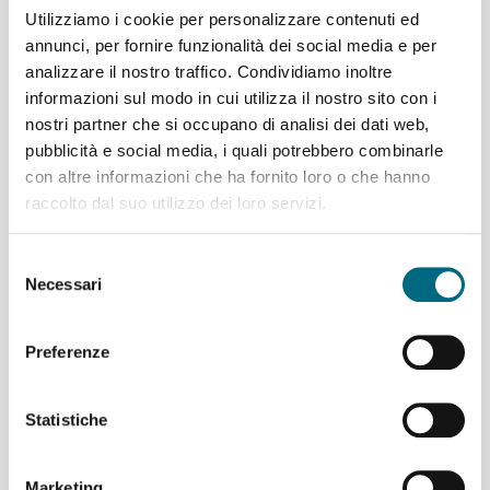
sospenderanno temporaneamente il
Utilizziamo i cookie per personalizzare contenuti ed
servizio. La revisione decennale,
annunci, per fornire funzionalità dei social media e per
obbligatoria per legge, comprende
analizzare il nostro traffico. Condividiamo inoltre
una serie di complesse attività ad
informazioni sul modo in cui utilizza il nostro sito con i
ampio raggio, tra cui controlli non distruttivi sull’impianto e
nostri partner che si occupano di analisi dei dati web,
verifiche approfondite su parti meccaniche ed elettriche. Al
pubblicità e social media, i quali potrebbero combinarle
termine dei lavori,...
con altre informazioni che ha fornito loro o che hanno
raccolto dal suo utilizzo dei loro servizi.
Per saperne di più
Selezione
Necessari
del
consenso
Linee 270, 275, 735, 737, 738 e 932:
temporanee variazioni di percorso
Preferenze
domenica 29 marzo
Statistiche
A seguito dell’interdizione al transito
veicolare di un tratto di via Bolzaneto
per consentire lo svolgimento della
Marketing