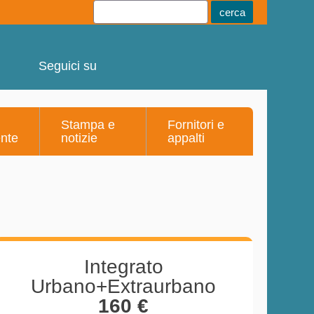
Youtube
Linkedin
Telegram
Facebook
Seguici su
Stampa e
Fornitori e
ente
notizie
appalti
Integrato
Urbano+Extraurbano
160 €