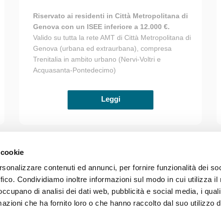
Riservato ai residenti in Città Metropolitana di
Genova con un ISEE inferiore a 12.000 €.
Valido su tutta la rete AMT di Città Metropolitana di
Genova (urbana ed extraurbana), compresa
Trenitalia in ambito urbano (Nervi-Voltri e
Acquasanta-Pontedecimo)
Leggi
 cookie
rsonalizzare contenuti ed annunci, per fornire funzionalità dei so
Photo credits
Accessib
ffico. Condividiamo inoltre informazioni sul modo in cui utilizza il 
037 839 30 104
 occupano di analisi dei dati web, pubblicità e social media, i qual
azioni che ha fornito loro o che hanno raccolto dal suo utilizzo d