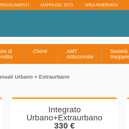
REGOLAMENTI
MAPPA DEL SITO
AREA RISERVATA
ete di
Clienti
AMT
Società
endita
istituzionale
traspar
nnuali Urbano + Extraurbano
Integrato
Urbano+Extraurbano
330 €