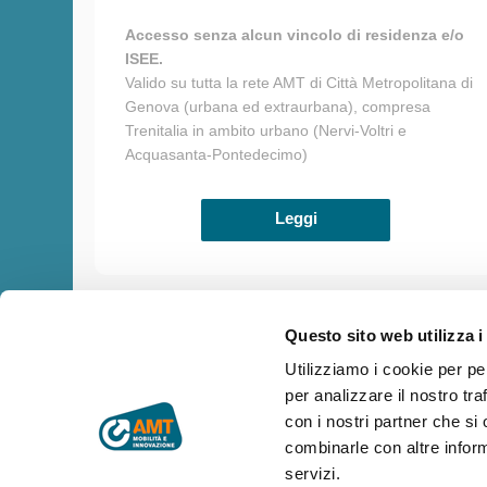
Accesso senza alcun vincolo di residenza e/o
ISEE.
Valido su tutta la rete AMT di Città Metropolitana di
Genova (urbana ed extraurbana), compresa
Trenitalia in ambito urbano (Nervi-Voltri e
Acquasanta-Pontedecimo)
Leggi
Questo sito web utilizza i
Utilizziamo i cookie per pe
Copyright © AMT Azienda Mobilità e Trasporti S.p.A.
per analizzare il nostro tra
Sede legale: via Montaldo 2, 16137 Genova
Codice fiscale, P.IVA e n° iscrizione Registro Imprese di Genova 
con i nostri partner che si
Capitale sociale € 29.521.464,00 i.v.
combinarle con altre inform
amt.spa@pec.amt.genova.it
-
amt.spa@amt.genova.it
servizi.