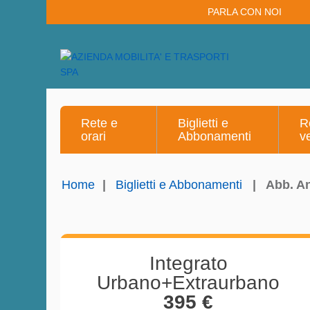
PARLA CON NOI
Rete e
Biglietti e
R
orari
Abbonamenti
v
Home
|
Biglietti e Abbonamenti
|
Abb. A
Integrato
Urbano+Extraurbano
395 €