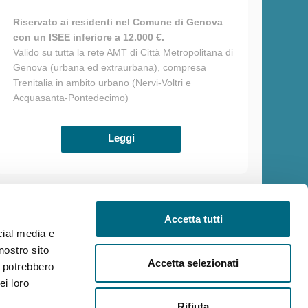
Riservato ai residenti nel Comune di Genova
con un ISEE inferiore a 12.000 €.
Valido su tutta la rete AMT di Città Metropolitana di
Genova (urbana ed extraurbana), compresa
Trenitalia in ambito urbano (Nervi-Voltri e
Acquasanta-Pontedecimo)
Leggi
Accetta tutti
cial media e
ilità
Reclami
Policy privacy AMT
Note Legali
Siti Tematici
nostro sito
Accetta selezionati
i potrebbero
ei loro
Rifiuta