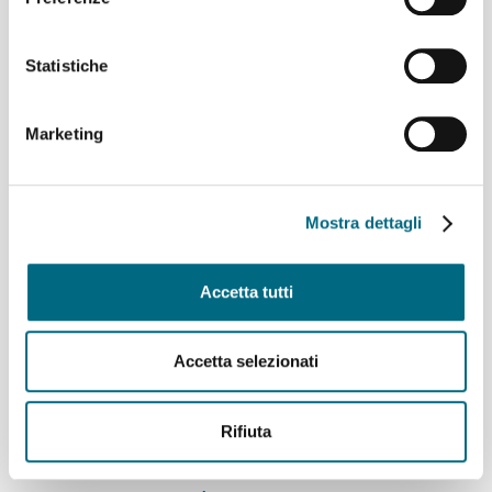
28/09/07 17:30
Liberi di scegliere quando ripartire con gli
abbonamenti annuali flessibili
Statistiche
Ottobre è tempo di acquisti e rinnovi, per evitare le attese di
inizio mese ai nostri clienti titolari di abbonamenti annuali in
scadenza ricordiamo la formula flessibile
Marketing
28/09/07 16:00
Fermata di via Canevari: un progetto Amt per il
miglioramento della qualità del servizio
Mostra dettagli
Amt, per agevolare la salita e la discesa dai bus, ha
progettato e realizzato in autofinanziamento la nuova
fermata di via Canevar
Accetta tutti
28/09/07 15:30
Domenica 30 settembre 2007 Linee Amt per l'incontro
Accetta selezionati
di calcio Sampdoria - Atalanta
In occasione dell'incontro di calcio Sampdoria - Atalanta in
programma domenica 30 settembre 2007 alle ore 15 allo
Rifiuta
stadio Luigi Ferraris...
28/09/07 15:30