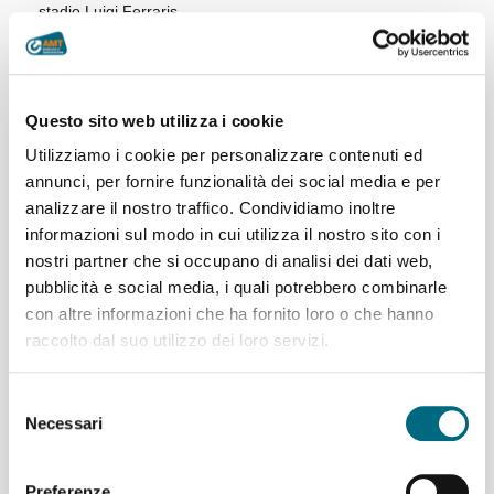
stadio Luigi Ferraris...
05/10/07 16:30
Al Salone Nautico con Amt da sabato 6 ottobre 2007
a
In occasione della 47
edizione della rassegna
Questo sito web utilizza i cookie
internazionale dedicata alla nautica, in programma alla
Fiera di Genova dal 6 al 14 ottobre 2007...
Utilizziamo i cookie per personalizzare contenuti ed
annunci, per fornire funzionalità dei social media e per
05/10/07 9:30
Variazione alla viabilità della linea 53 per la chiusura di
analizzare il nostro traffico. Condividiamo inoltre
via Borzoli venerdì 5, lunedì 8 e martedì 9 ottobre 2007
informazioni sul modo in cui utilizza il nostro sito con i
In seguito all'interdizione al transito veicolare di un tratto di
nostri partner che si occupano di analisi dei dati web,
via Borzoli per l'effettuazione di lavori stradali, venerdì 5,
pubblicità e social media, i quali potrebbero combinarle
lunedì 8 e martedì 9 ottobre 2007...
con altre informazioni che ha fornito loro o che hanno
03/10/07 18:00
raccolto dal suo utilizzo dei loro servizi.
Riapertura della ferrovia a cremagliera Principe -
Granarolo giovedì 4 ottobre 2007
Selezione
In seguito al completamento dei lavori della società AMGA
Necessari
del
IRIDE il servizio della ferrovia a cremagliera Principe -
consenso
Granarolo...
Preferenze