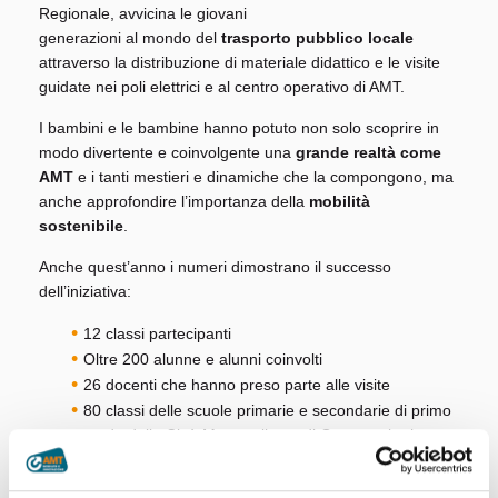
Regionale, avvicina le giovani
generazioni al mondo del
trasporto pubblico locale
attraverso la distribuzione di materiale didattico e le visite
guidate nei poli elettrici e al centro operativo di AMT.
I bambini e le bambine hanno potuto non solo scoprire in
modo divertente e coinvolgente una
grande realtà come
AMT
e i tanti mestieri e dinamiche che la compongono, ma
anche approfondire l’importanza della
mobilità
sostenibile
.
Anche quest’anno i numeri dimostrano il successo
dell’iniziativa:
12 classi partecipanti
Oltre 200 alunne e alunni coinvolti
26 docenti che hanno preso parte alle visite
80 classi delle scuole primarie e secondarie di primo
grado della Città Metropolitana di Genova che hanno
ricevuto i materiali didattici
Nelle foto vi raccontiamo le visite delle classi III A e V A