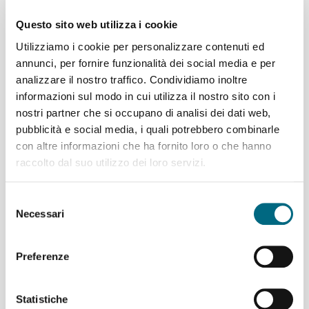
dell’IC Cornigliano, III B dell’IC Sampierdarena e I A dell’IC
Questo sito web utilizza i cookie
Voltri 1, ospitate, in queste ultime settimane, nella rimessa
elettrica di Cornigliano.
Utilizziamo i cookie per personalizzare contenuti ed
annunci, per fornire funzionalità dei social media e per
analizzare il nostro traffico. Condividiamo inoltre
informazioni sul modo in cui utilizza il nostro sito con i
nostri partner che si occupano di analisi dei dati web,
pubblicità e social media, i quali potrebbero combinarle
con altre informazioni che ha fornito loro o che hanno
raccolto dal suo utilizzo dei loro servizi.
Selezione
Necessari
del
consenso
Preferenze
29/05/2026
Statistiche