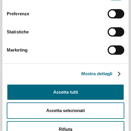
Coruña
consenso
Linee 725, 726, 925, 926 e 927 – Variazioni ai percorsi
domenica 9 agosto
Preferenze
Linea 907 temporaneo spostamento di capolinea
sabato 8 e domenica 9 agosto
Statistiche
Linee 704, 705, 750, 798, 861, 864, 865 e 945 –
Variazioni ai percorsi giovedì 6 agosto
Linea 825 – Da giovedì 6 agosto servizio regolare
Marketing
Archivi
Mostra dettagli
Agosto 2026
(9)
Luglio 2026
(64)
Accetta tutti
Giugno 2026
(46)
Maggio 2026
(48)
Aprile 2026
(43)
Accetta selezionati
Marzo 2026
(50)
Febbraio 2026
(49)
Gennaio 2026
(53)
Rifiuta