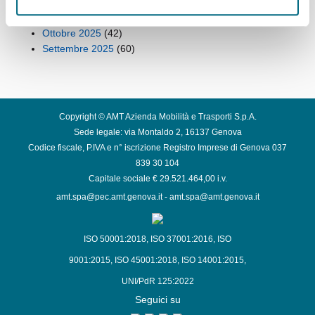
Dicembre 2025
(42)
Novembre 2025
(43)
Ottobre 2025
(42)
Settembre 2025
(60)
Copyright © AMT Azienda Mobilità e Trasporti S.p.A.
Sede legale: via Montaldo 2, 16137 Genova
Codice fiscale, P.IVA e n° iscrizione Registro Imprese di Genova 037
839 30 104
Capitale sociale € 29.521.464,00 i.v.
amt.spa@pec.amt.genova.it
-
amt.spa@amt.genova.it
ISO 50001:2018
,
ISO 37001:2016
,
ISO
9001:2015
,
ISO 45001:2018
,
ISO 14001:2015
,
UNI/PdR 125:2022
Seguici su