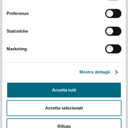
Coruña
consenso
Linee 725, 726, 925, 926 e 927 – Variazioni ai percorsi
domenica 9 agosto
Preferenze
Linea 907 temporaneo spostamento di capolinea
sabato 8 e domenica 9 agosto
Statistiche
Linee 704, 705, 750, 798, 861, 864, 865 e 945 –
Variazioni ai percorsi giovedì 6 agosto
Linea 825 – Da giovedì 6 agosto servizio regolare
Marketing
Archivi
Mostra dettagli
Agosto 2026
(9)
Luglio 2026
(64)
Accetta tutti
Giugno 2026
(46)
Maggio 2026
(48)
Aprile 2026
(43)
Accetta selezionati
Marzo 2026
(50)
Febbraio 2026
(49)
Gennaio 2026
(53)
Rifiuta