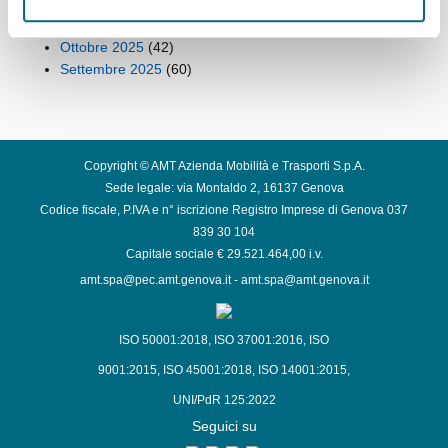
Dicembre 2025
(42)
Novembre 2025
(43)
Ottobre 2025
(42)
Settembre 2025
(60)
Copyright © AMT Azienda Mobilità e Trasporti S.p.A.
Sede legale: via Montaldo 2, 16137 Genova
Codice fiscale, P.IVA e n° iscrizione Registro Imprese di Genova 037
839 30 104
Capitale sociale € 29.521.464,00 i.v.
amt.spa@pec.amt.genova.it
-
amt.spa@amt.genova.it
ISO 50001:2018
,
ISO 37001:2016
,
ISO
9001:2015
,
ISO 45001:2018
,
ISO 14001:2015
,
UNI/PdR 125:2022
Seguici su