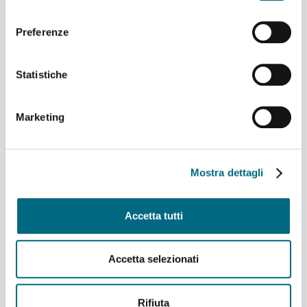
Coruña
consenso
Linee 725, 726, 925, 926 e 927 – Variazioni ai percorsi
domenica 9 agosto
Preferenze
Linea 907 temporaneo spostamento di capolinea
sabato 8 e domenica 9 agosto
Statistiche
Linee 704, 705, 750, 798, 861, 864, 865 e 945 –
Variazioni ai percorsi giovedì 6 agosto
Linea 825 – Da giovedì 6 agosto servizio regolare
Marketing
Archivi
Mostra dettagli
Agosto 2026
(9)
Luglio 2026
(64)
Accetta tutti
Giugno 2026
(46)
Maggio 2026
(48)
Aprile 2026
(43)
Accetta selezionati
Marzo 2026
(50)
Febbraio 2026
(49)
Gennaio 2026
(53)
Rifiuta