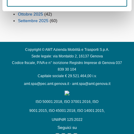
Dicembre 2025
(42)
Novembre 2025
(43)
Ottobre 2025
(42)
Settembre 2025
(60)
Copyright © AMT Azienda Mobilità e Trasporti S.p.A.
Sede legale: via Montaldo 2, 16137 Genova
Codice fiscale, P.IVA e n° iscrizione Registro Imprese di Genova 037
839 30 104
Capitale sociale € 29.521.464,00 i.v.
amt.spa@pec.amt.genova.it
-
amt.spa@amt.genova.it
ISO 50001:2018
,
ISO 37001:2016
,
ISO
9001:2015
,
ISO 45001:2018
,
ISO 14001:2015
,
UNI/PdR 125:2022
Seguici su