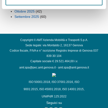
Dicembre 2025
(42)
Novembre 2025
(43)
Ottobre 2025
(42)
Settembre 2025
(60)
Copyright © AMT Azienda Mobilità e Trasporti S.p.A.
Sede legale: via Montaldo 2, 16137 Genova
Codice fiscale, P.IVA e n° iscrizione Registro Imprese di Genova 037
839 30 104
Capitale sociale € 29.521.464,00 i.v.
amt.spa@pec.amt.genova.it
-
amt.spa@amt.genova.it
ISO 50001:2018
,
ISO 37001:2016
,
ISO
9001:2015
,
ISO 45001:2018
,
ISO 14001:2015
,
UNI/PdR 125:2022
Seguici su