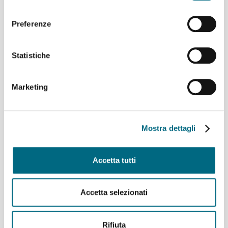
Coruña
consenso
Linee 725, 726, 925, 926 e 927 – Variazioni ai percorsi
domenica 9 agosto
Preferenze
Linea 907 temporaneo spostamento di capolinea
sabato 8 e domenica 9 agosto
Statistiche
Linee 704, 705, 750, 798, 861, 864, 865 e 945 –
Variazioni ai percorsi giovedì 6 agosto
Linea 825 – Da giovedì 6 agosto servizio regolare
Marketing
Archivi
Mostra dettagli
Agosto 2026
(9)
Luglio 2026
(64)
Accetta tutti
Giugno 2026
(46)
Maggio 2026
(48)
Aprile 2026
(43)
Accetta selezionati
Marzo 2026
(50)
Febbraio 2026
(49)
Gennaio 2026
(53)
Rifiuta