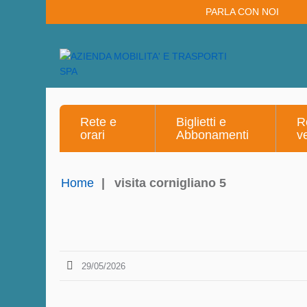
PARLA CON NOI
Rete e
Biglietti e
R
orari
Abbonamenti
v
Home
|
visita cornigliano 5
29/05/2026