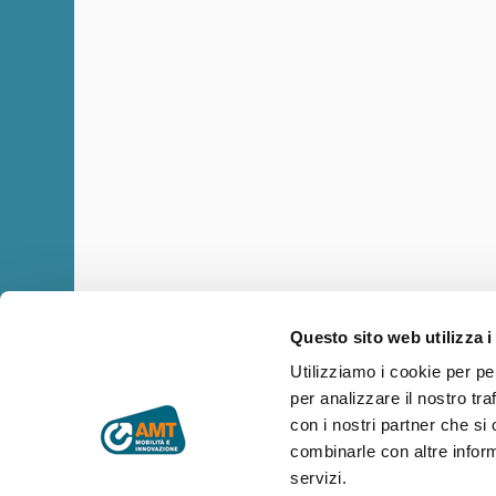
Questo sito web utilizza i
Utilizziamo i cookie per pe
per analizzare il nostro tra
Copyright © AMT Azienda Mobilità e Trasporti S.p.A.
Sede legale: via Montaldo 2, 16137 Genova
con i nostri partner che si
Codice fiscale, P.IVA e n° iscrizione Registro Imprese di Genova 
combinarle con altre inform
Capitale sociale € 29.521.464,00 i.v.
servizi.