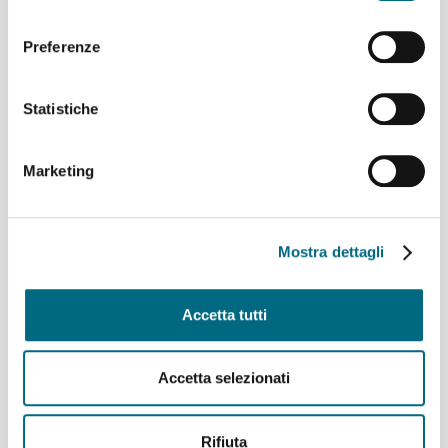
sabato 8 e domenica 9 agosto
consenso
Linee 704, 705, 750, 798, 861, 864, 865 e 945 –
Variazioni ai percorsi giovedì 6 agosto
Preferenze
Linea 825 – Da giovedì 6 agosto servizio regolare
Funicolare Zecca Righi giovedì 6 agosto temporanea
Statistiche
sospensione del servizio per manutenzione
straordinaria del verde
Cremagliera Principe-Granarolo, servizio ripristinato
Marketing
Archivi
Mostra dettagli
Agosto 2026
(7)
Luglio 2026
(64)
Accetta tutti
Giugno 2026
(46)
Maggio 2026
(48)
Aprile 2026
(43)
Accetta selezionati
Marzo 2026
(50)
Febbraio 2026
(49)
Gennaio 2026
(53)
Rifiuta