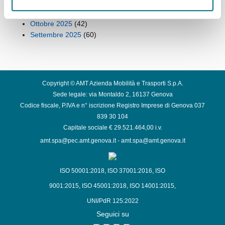
Dicembre 2025
(42)
Novembre 2025
(43)
Ottobre 2025
(42)
Settembre 2025
(60)
Copyright © AMT Azienda Mobilità e Trasporti S.p.A.
Sede legale: via Montaldo 2, 16137 Genova
Codice fiscale, P.IVA e n° iscrizione Registro Imprese di Genova 037
839 30 104
Capitale sociale € 29.521.464,00 i.v.
amt.spa@pec.amt.genova.it
-
amt.spa@amt.genova.it
ISO 50001:2018
,
ISO 37001:2016
,
ISO
9001:2015
,
ISO 45001:2018
,
ISO 14001:2015
,
UNI/PdR 125:2022
Seguici su