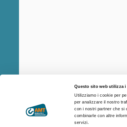
Questo sito web utilizza i
Utilizziamo i cookie per pe
per analizzare il nostro tra
Copyright © AMT Azienda Mobilità e Trasporti S.p.A.
Sede legale: via Montaldo 2, 16137 Genova
con i nostri partner che si
Codice fiscale, P.IVA e n° iscrizione Registro Imprese di Genova 
combinarle con altre inform
Capitale sociale € 29.521.464,00 i.v.
servizi.