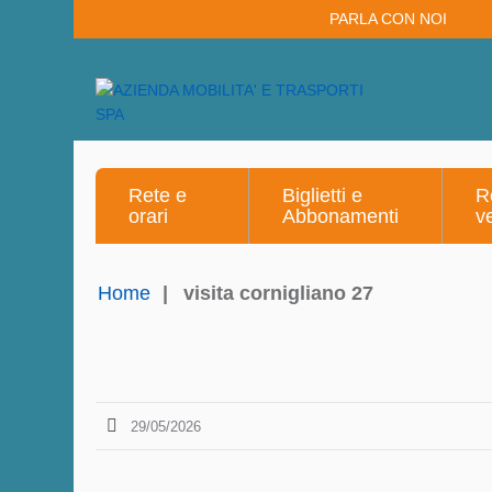
PARLA CON NOI
Rete e
Biglietti e
R
orari
Abbonamenti
v
Home
|
visita cornigliano 27
29/05/2026