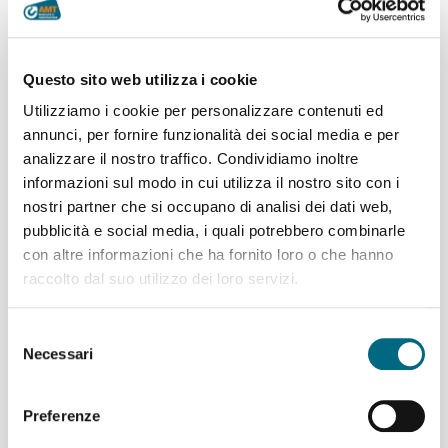
associazione temporanea di scopo, coordinata da
AMT
, di
cui hanno fatto parte
Aitek, BF Partners, Circle Garage,
MAPS e Rulex
. Fondamentale è stata anche la
collaborazione dell’Università degli Studi di Genova, di
Questo sito web utilizza i cookie
Netalia e di Leonardo.
Utilizziamo i cookie per personalizzare contenuti ed
La
annunci, per fornire funzionalità dei social media e per
sperimentazione, che si è conclusa a marzo 2023 e ha
analizzare il nostro traffico. Condividiamo inoltre
beneficiato del cofinanziamento tramite fondi dell’Unione
informazioni sul modo in cui utilizza il nostro sito con i
Europea, erogati da Regione Liguria nell’ambito del bando
nostri partner che si occupano di analisi dei dati web,
POR FESR 2014-2020 - Asse 1 - Azione 1.2.4 - Poli di
pubblicità e social media, i quali potrebbero combinarle
Ricerca e Innovazione, ha interessato le fermate AMT di
con altre informazioni che ha fornito loro o che hanno
piazza De Ferrari
(direzione ponente) e
via Gramsci
(Metro Darsena – direzione levante), dove sono state
raccolto dal suo utilizzo dei loro servizi.
installate due telecamere per testare e implementare
tecniche di video analisi e intelligenza artificiale.
Selezione
Necessari
Il risultato finale ha permesso di comprendere meglio come
del
ricavare diversi dati per valutare possibili miglioramenti del
consenso
servizio.
Preferenze
In