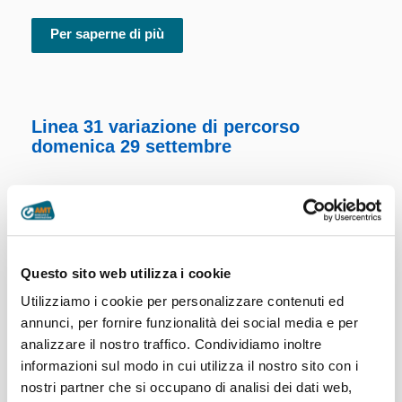
Per saperne di più
Linea 31 variazione di percorso
domenica 29 settembre
A seguito dell’interdizione al transito
veicolare di un tratto di corso Italia in
occasione della marcia “Dream Run
2024”,
domenica 29 settembre,
dalle ore 08.30 alle ore 13.00
(o
Questo sito web utilizza i cookie
comunque fino al termine della
Utilizziamo i cookie per personalizzare contenuti ed
manifestazione), la
linea 31
modifica il percorso come di
annunci, per fornire funzionalità dei social media e per
seguito indicato:
Direzione levante:
i bus, giunti in corso
analizzare il nostro traffico. Condividiamo inoltre
Italia, proseguono per via...
informazioni sul modo in cui utilizza il nostro sito con i
nostri partner che si occupano di analisi dei dati web,
Per saperne di più