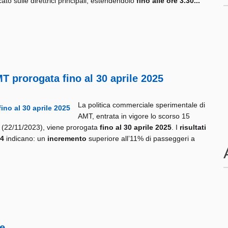
cato sulle direttrici principali, estendendolo
fino alle ore 3.30...
 prorogata fino al 30 aprile 2025
La politica commerciale sperimentale di
AMT, entrata in vigore lo scorso 15
a (22/11/2023), viene prorogata
fino al 30 aprile 2025
. I
risultati
24
indicano: un
incremento
superiore all’11% di passeggeri a
re