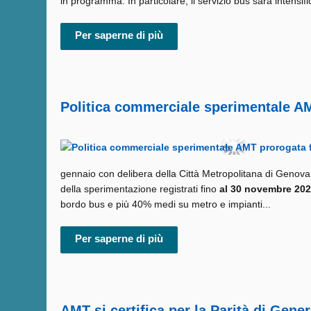
in programma. In particolare, il servizio bus sarà intensifi
Per saperne di più
Politica commerciale sperimentale AMT
gennaio con delibera della Città Metropolitana di Genov
della sperimentazione registrati fino
al 30 novembre 20
bordo bus e più 40% medi su metro e impianti...
Per saperne di più
AMT si certifica per la Parità di Gene