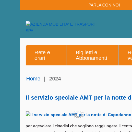
PARLA CON NOI
Rete e
Biglietti e
R
orari
Abbonamenti
v
Home
|
2024
Il servizio speciale AMT per la notte
per agevolare i cittadini che vogliono raggiungere il centro