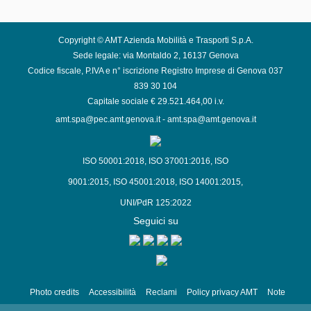
Copyright © AMT Azienda Mobilità e Trasporti S.p.A.
Sede legale: via Montaldo 2, 16137 Genova
Codice fiscale, P.IVA e n° iscrizione Registro Imprese di Genova 037
839 30 104
Capitale sociale € 29.521.464,00 i.v.
amt.spa@pec.amt.genova.it
-
amt.spa@amt.genova.it
ISO 50001:2018
,
ISO 37001:2016
,
ISO
9001:2015
,
ISO 45001:2018
,
ISO 14001:2015
,
UNI/PdR 125:2022
Seguici su
Photo credits
Accessibilità
Reclami
Policy privacy AMT
Note
Legali
Siti Tematici