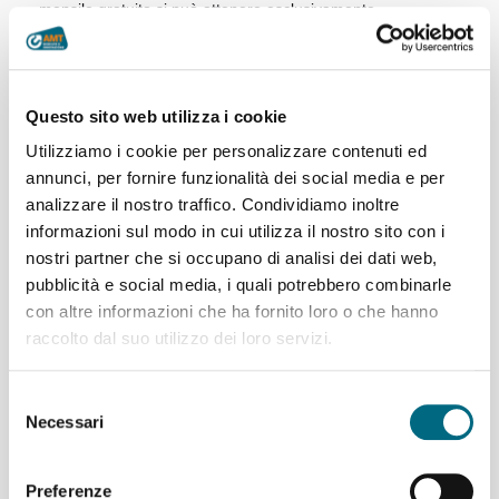
mensile gratuito si può ottenere esclusivamente...
Per saperne di più
Questo sito web utilizza i cookie
Utilizziamo i cookie per personalizzare contenuti ed
Chiusura di via Nazionale a Sestri
annunci, per fornire funzionalità dei social media e per
Levante Variazioni al servizio
analizzare il nostro traffico. Condividiamo inoltre
informazioni sul modo in cui utilizza il nostro sito con i
nostri partner che si occupano di analisi dei dati web,
Da lunedì 2 a venerdì 6 settembre
pubblicità e social media, i quali potrebbero combinarle
via Nazionale nel tratto compreso tra
con altre informazioni che ha fornito loro o che hanno
l'intersezione con via Dante Sedini e
quella con via Volta verrà chiuso al
raccolto dal suo utilizzo dei loro servizi.
traffico veicolare dalle 8.00 alle 17.00
per lavori di asfaltatura pertanto il
Selezione
servizio di linea subirà le seguenti variazioni: -
Linea 704
: i
Necessari
del
bus transiteranno in entrambe le direzioni in...
consenso
Per saperne di più
Preferenze