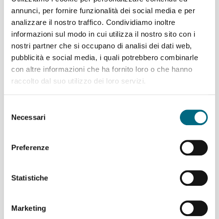
Online sul sito AMT. L’abbonamento sarà dematerializzato
annunci, per fornire funzionalità dei social media e per
su smartphone. Puoi richiedere la Card fisica con contributo
analizzare il nostro traffico. Condividiamo inoltre
di 13 €. Se preferisci recarti in una biglietteria, devi
informazioni sul modo in cui utilizza il nostro sito con i
prendere un appuntamento (solo per le biglietterie urbane
nostri partner che si occupano di analisi dei dati web,
di Genova)
pubblicità e social media, i quali potrebbero combinarle
Nella promozione precedente beneficiavo di una
con altre informazioni che ha fornito loro o che hanno
gratuità. Oggi ho ancora delle agevolazioni?
raccolto dal suo utilizzo dei loro servizi.
Le agevolazioni sono state riorganizzate. Consulta la
sezione Tariffe sul
sito AMT
.
Selezione
Necessari
del
Ero titolare MIV: come accedo ora agli impianti
consenso
verticali?
Preferenze
È disponibile l’Abbonamento Annuale Linee Periferiche e
Ascensori a 160 €, per residenti della Città Metropolitana.
Consente di viaggiare su: ascensori. funicolare Sant'Anna,
Statistiche
linee bus con capolinea periferico, Taxibus e servizi
integrativi (non è valido per il servizio integrativo I24).
Pagina dedicata
Marketing