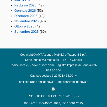
Marzo 2026
(50)
Febbraio 2026
(49)
Gennaio 2026
(53)
Dicembre 2025
(42)
Novembre 2025
(43)
Ottobre 2025
(42)
Settembre 2025
(60)
Copyright © AMT Azienda Mobilità e Trasporti S.p.A.
Sede legale: via Montaldo 2, 16137 Genova
Codice fiscale, P.IVA e n° iscrizione Registro Imprese di Genova 037
839 30 104
Capitale sociale € 29.521.464,00 i.v.
amt.spa@pec.amt.genova.it
-
amt.spa@amt.genova.it
ISO 50001:2018
,
ISO 37001:2016
,
ISO
9001:2015
,
ISO 45001:2018
,
ISO 14001:2015
,