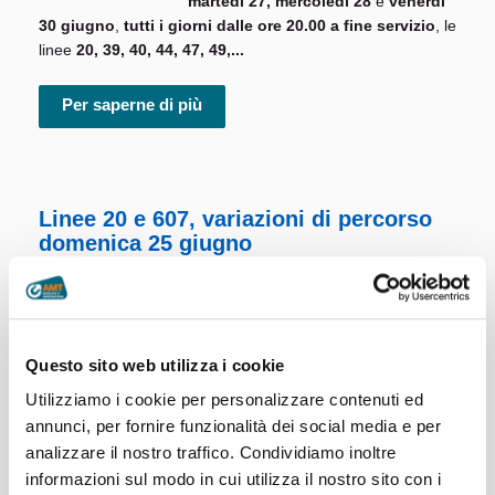
martedì 27, mercoledì 28
e
venerdì
30 giugno
,
tutti i giorni dalle ore 20.00 a fine servizio
, le
linee
20, 39, 40, 44, 47, 49,...
Per saperne di più
Linee 20 e 607, variazioni di percorso
domenica 25 giugno
A seguito dell’interdizione al transito
veicolare di un tratto di corso Torino
per la Fiera di San Pietro 2023,
Questo sito web utilizza i cookie
domenica 25 giugno
, da inizio
servizio a cessate esigenze,
le linee
Utilizziamo i cookie per personalizzare contenuti ed
20 e 607
modificheranno il percorso
annunci, per fornire funzionalità dei social media e per
come di seguito indicato.
analizzare il nostro traffico. Condividiamo inoltre
Linea 20
informazioni sul modo in cui utilizza il nostro sito con i