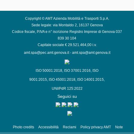
Copyright © AMT Azienda Mobilità e Trasporti S.p.A.
Sede legale: via Montaldo 2, 16137 Genova
Codice fiscale, P.IVA e n° iscrizione Registro Imprese di Genova 037
839 30 104
Capitale sociale € 29.521.464,00 i.v.
amt.spa@pec.amt.genova.it
-
amt.spa@amt.genova.it
ISO 50001:2018
,
ISO 37001:2016
,
ISO
9001:2015
,
ISO 45001:2018
,
ISO 14001:2015
,
UNI/PdR 125:2022
Seguici su
Photo credits
Accessibilità
Reclami
Policy privacy AMT
Note
Legali
Siti Tematici