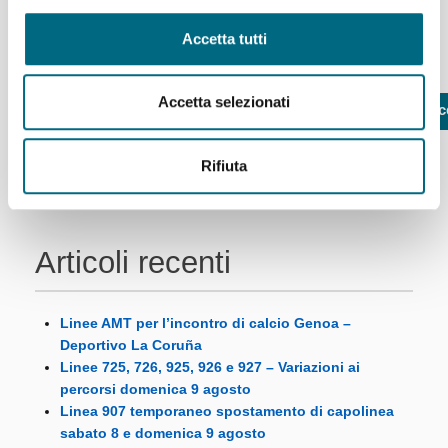
Per saperne di più
Accetta tutti
Accetta selezionati
Primo
Precedente
3
4
5
Succ
Rifiuta
Articoli recenti
Linee AMT per l’incontro di calcio Genoa –
Deportivo La Coruña
Linee 725, 726, 925, 926 e 927 – Variazioni ai
percorsi domenica 9 agosto
Linea 907 temporaneo spostamento di capolinea
sabato 8 e domenica 9 agosto