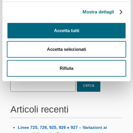
agevolare i cittadini che vorranno
raggiungere il centro con i mezzi pubblici per partecipare
Mostra dettagli
agli eventi e alle feste in programma.
Venerdì 29 e sabato 30...
Accetta tutti
Per saperne di più
Accetta selezionati
1
2
Successivo
Ultimo
Rifiuta
Articoli recenti
Linee 725, 726, 925, 926 e 927 – Variazioni ai