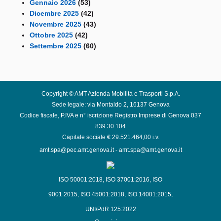
Gennaio 2026
(53)
Dicembre 2025
(42)
Novembre 2025
(43)
Ottobre 2025
(42)
Settembre 2025
(60)
Copyright © AMT Azienda Mobilità e Trasporti S.p.A.
Sede legale: via Montaldo 2, 16137 Genova
Codice fiscale, P.IVA e n° iscrizione Registro Imprese di Genova 037
839 30 104
Capitale sociale € 29.521.464,00 i.v.
amt.spa@pec.amt.genova.it
-
amt.spa@amt.genova.it
ISO 50001:2018
,
ISO 37001:2016
,
ISO
9001:2015
,
ISO 45001:2018
,
ISO 14001:2015
,
UNI/PdR 125:2022