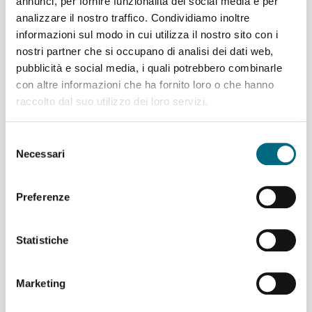
annunci, per fornire funzionalità dei social media e per
metterà a disposizione alcune corse
analizzare il nostro traffico. Condividiamo inoltre
aggiuntive e gratuite della linea 782.
informazioni sul modo in cui utilizza il nostro sito con i
Le corse, gratuite per l’utenza
nostri partner che si occupano di analisi dei dati web,
partiranno da piazza Vittorio Veneto a Santa Margherita
Ligure per Portofino alle ore 1.15 e 1.45, mentre da
pubblicità e social media, i quali potrebbero combinarle
Portofino per piazza Vittorio Veneto...
con altre informazioni che ha fornito loro o che hanno
raccolto dal suo utilizzo dei loro servizi.
Per saperne di più
Selezione
Necessari
del
consenso
Il servizio speciale di AMT per il
Preferenze
Tricapodanno genovese
Statistiche
In occasione dei festeggiamenti per la
fine dell’anno, nelle serate di venerdì
29, sabato 30 e domenica 31
Marketing
dicembre, AMT ha previsto una serie
di intensificazioni al servizio per