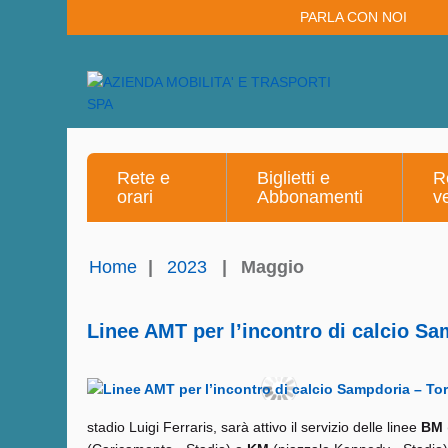
PARLA CON NOI
Rete e
Biglietti e
R
orari
Abbonamenti
v
Home
|
2023
|
Maggio
Linee AMT per l’incontro di calcio Sa
stadio Luigi Ferraris, sarà attivo il servizio delle linee
BM