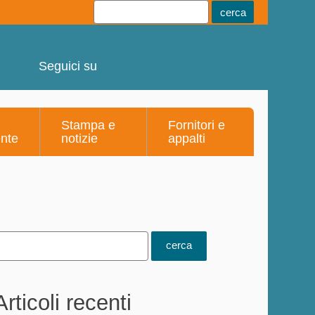
Youtube
Linkedin
Telegram
Facebook
Seguici su
Stampa e
Fornitori e
ente
notizie
appalti
Articoli recenti