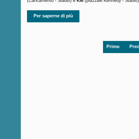
(Caricamento - Stadio) e
KM
(piazzale Kennedy - Stadio) 
Per saperne di più
Primo
Pre