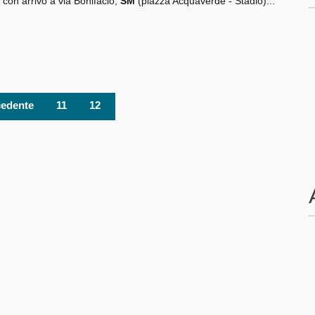
con arrivo a via Bonifacio,
SM
(piazza Acquaverde - Stadio)...
cedente
11
12