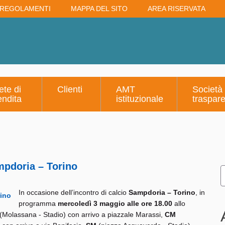
REGOLAMENTI
MAPPA DEL SITO
AREA RISERVATA
ete di
Clienti
AMT
Società
endita
istituzionale
traspar
mpdoria – Torino
In occasione dell’incontro di calcio
Sampdoria – Torino
, in
programma
mercoledì 3 maggio alle ore 18.00
allo
(Molassana - Stadio) con arrivo a piazzale Marassi,
CM