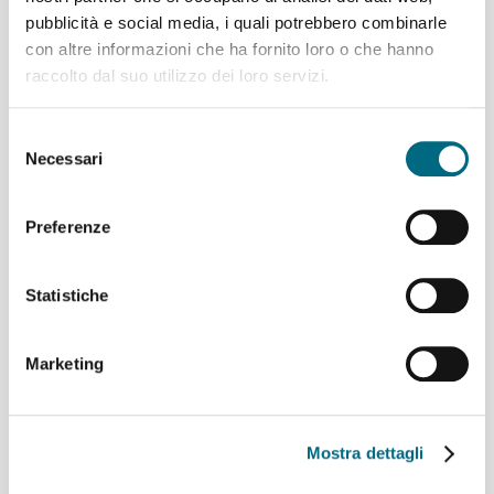
pubblicità e social media, i quali potrebbero combinarle
con altre informazioni che ha fornito loro o che hanno
raccolto dal suo utilizzo dei loro servizi.
Presentata alla stampa Ilaria Gavuglio,
nuovo Presidente di AMT
Selezione
Necessari
del
Ilaria Gavuglio è stata nominata il 23
consenso
dicembre scorso quale nuovo
Preferenze
presidente di AMT. Per la prima volta
nella storia del trasporto pubblico
genovese, una donna ha assunto il
Statistiche
comando di AMT diventandone la
prima e più giovane presidente. Questo pomeriggio, a
Palazzo Tursi, è stata presentata alla stampa
Marketing
dall'assessore Matteo Campora e dal consigliere
delegato...
Mostra dettagli
Per saperne di più