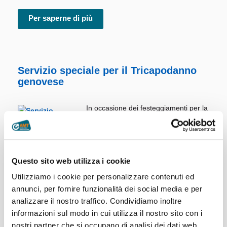
Per saperne di più
Servizio speciale per il Tricapodanno
genovese
In occasione dei festeggiamenti per la
fine dell’anno, nelle serate di
giovedì
29, venerdì 30 e sabato 31
dicembre
, AMT ha previsto una serie
di intensificazioni al servizio per
Questo sito web utilizza i cookie
agevolare i cittadini che vorranno raggiungere il centro con
i mezzi pubblici per partecipare agli eventi e alle feste in
Utilizziamo i cookie per personalizzare contenuti ed
programma.
annunci, per fornire funzionalità dei social media e per
Giovedì 29 e venerdì 30...
analizzare il nostro traffico. Condividiamo inoltre
informazioni sul modo in cui utilizza il nostro sito con i
Per saperne di più
nostri partner che si occupano di analisi dei dati web,