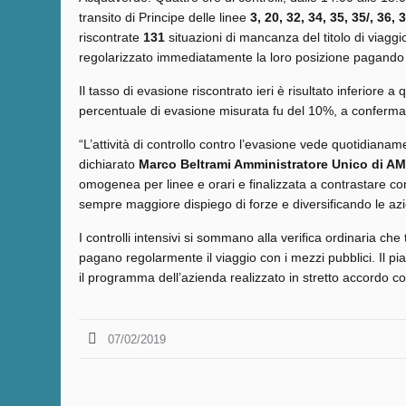
transito di Principe delle linee
3, 20, 32, 34, 35, 35/, 36, 
riscontrate
131
situazioni di mancanza del titolo di viagg
regolarizzato immediatamente la loro posizione pagando l
Il tasso di evasione riscontrato ieri è risultato inferiore a
percentuale di evasione misurata fu del 10%, a conferma q
“L’attività di controllo contro l’evasione vede quotidiana
dichiarato
Marco Beltrami Amministratore Unico di A
omogenea per linee e orari e finalizzata a contrastare co
sempre maggiore dispiego di forze e diversificando le azio
I controlli intensivi si sommano alla verifica ordinaria che t
pagano regolarmente il viaggio con i mezzi pubblici. Il 
il programma dell’azienda realizzato in stretto accordo co
07/02/2019