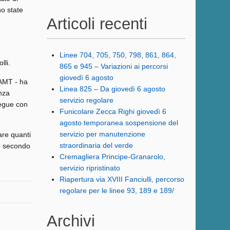
no state
Articoli recenti
Linee 704, 705, 750, 798, 861, 864,
lli.
865 e 945 – Variazioni ai percorsi
giovedì 6 agosto
 AMT - ha
Linea 825 – Da giovedì 6 agosto
nza
servizio regolare
segue con
Funicolare Zecca Righi giovedì 6
agosto temporanea sospensione del
servizio per manutenzione
lare quanti
straordinaria del verde
ne secondo
Cremagliera Principe-Granarolo,
servizio ripristinato
Riapertura via XVIII Fanciulli, percorso
regolare per le linee 93, 189 e 189/
Archivi