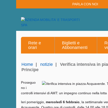
PARLA CON NOI
Rete e
Biglietti e
R
orari
Abbonamenti
v
Home
|
notizie
|
Verifica intensiva in p
Principe
Proseguo
no i
controlli intensivi di AMT: un impegno continuo nella lotta a
Ieri pomeriggio,
mercoledì 6 febbraio
, la settimanale ve
Acquaverde. Quattro ore di controlli, dalle 14.00 alle 18.0