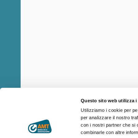
Questo sito web utilizza i
Utilizziamo i cookie per pe
per analizzare il nostro tra
Copyright © AMT Azienda Mobilità e Trasporti S.p.A.
Sede legale: via Montaldo 2, 16137 Genova
con i nostri partner che si
Codice fiscale, P.IVA e n° iscrizione Registro Imprese di Genova 
combinarle con altre inform