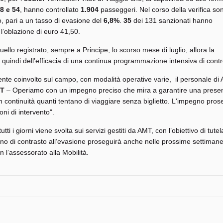
38 e 54
, hanno controllato
1.904
passeggeri. Nel corso della verifica so
io, pari a un tasso di evasione del
6,8%
.
35
dei 131 sanzionati hanno
’oblazione di euro 41,50.
 quello registrato, sempre a Principe, lo scorso mese di luglio, allora la
uindi dell’efficacia di una continua programmazione intensiva di contro
mente coinvolto sul campo, con modalità operative varie, il personale di
MT
– Operiamo con un impegno preciso che mira a garantire una prese
n continuità quanti tentano di viaggiare senza biglietto. L'impegno pro
ni di intervento".
utti i giorni viene svolta sui servizi gestiti da AMT, con l’obiettivo di tute
piano di contrasto all’evasione proseguirà anche nelle prossime settima
n l’assessorato alla Mobilità.