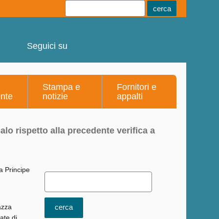
Youtube
Linkedin
Telegram
Facebook
Seguici su
Stampa e
Fornitori e
ente
notizie
appalti
alo rispetto alla precedente verifica a
azza
mate di