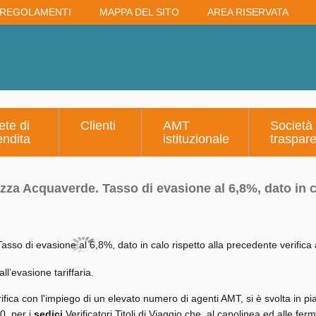
REGOLAMENTI
MAPPA DEL SITO
AREA RISERVATA
ete di
Clienti
AMT
Società
endita
istituzionale
traspar
iazza Acquaverde. Tasso di evasione al 6,8%, dato in c
ll’evasione tariffaria.
rifica con l'impiego di un elevato numero di agenti AMT, si è svolta in pi
0, per i
sedici
Verificatori Titoli di Viaggio che, al capolinea ed alle fer