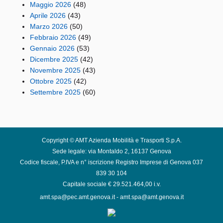
Maggio 2026
(48)
Aprile 2026
(43)
Marzo 2026
(50)
Febbraio 2026
(49)
Gennaio 2026
(53)
Dicembre 2025
(42)
Novembre 2025
(43)
Ottobre 2025
(42)
Settembre 2025
(60)
Copyright © AMT Azienda Mobilità e Trasporti S.p.A.
Sede legale: via Montaldo 2, 16137 Genova
Codice fiscale, P.IVA e n° iscrizione Registro Imprese di Genova 037
839 30 104
Capitale sociale € 29.521.464,00 i.v.
amt.spa@pec.amt.genova.it
-
amt.spa@amt.genova.it