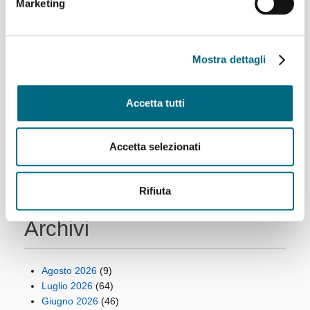
Marketing
Articoli recenti
Mostra dettagli
Linee AMT per l’incontro di calcio Genoa – Deportivo La
Coruña
Linee 725, 726, 925, 926 e 927 – Variazioni ai percorsi
Accetta tutti
domenica 9 agosto
Linea 907 temporaneo spostamento di capolinea
sabato 8 e domenica 9 agosto
Accetta selezionati
Linee 704, 705, 750, 798, 861, 864, 865 e 945 –
Variazioni ai percorsi giovedì 6 agosto
Linea 825 – Da giovedì 6 agosto servizio regolare
Rifiuta
Archivi
Agosto 2026
(9)
Luglio 2026
(64)
Giugno 2026
(46)