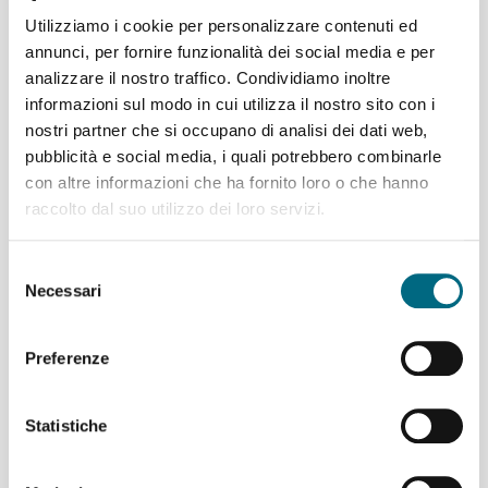
Direzione levante
: i bus, giunti in piazza Portello,
Utilizziamo i cookie per personalizzare contenuti ed
proseguiranno per piazza Corvetto, via XII Ottobre, via
annunci, per fornire funzionalità dei social media e per
Sofia Lomellini, via XX Settembre, piazza De Ferrari, via
analizzare il nostro traffico. Condividiamo inoltre
Dante dove riprenderanno regolare percorso.
informazioni sul modo in cui utilizza il nostro sito con i
nostri partner che si occupano di analisi dei dati web,
Linee 36 e 606
pubblicità e social media, i quali potrebbero combinarle
Direzione ponente
: percorso regolare.
con altre informazioni che ha fornito loro o che hanno
raccolto dal suo utilizzo dei loro servizi.
Direzione levante
: i bus giunti in piazza Corvetto,
proseguiranno per via XII Ottobre, via Sofia Lomellini e via
XX Settembre dove riprenderanno regolare percorso.
Selezione
Necessari
del
consenso
20/08/2018
Preferenze
Statistiche