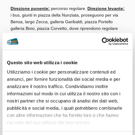
Direzione ponente:
percorso regolare.
Direzione levante:
i bus, giunti in piazza della Nunziata, proseguono per via
Bensa, largo Zecca, galleria Garibaldi, piazza Portello
galleria Bixio, piazza Corvetto, dove riprendono regolare
percorso.
Linee 35 e 35/
Direzione ponente:
i bus, giunti in via XX Settembre,
Questo sito web utilizza i cookie
proseguono per via V Dicembre, via Vernazza, Via XII
Ottobre, piazza Corvetto, dove riprendono regolare
Utilizziamo i cookie per personalizzare contenuti ed
percorso.
Direzione levante:
i bus, giunti in piazza
annunci, per fornire funzionalità dei social media e per
Portello, proseguono per piazza Corvetto, via XII Ottobre,
analizzare il nostro traffico. Condividiamo inoltre
via Lomellini, via XX Settembre, via Dante, dove riprendono
informazioni sul modo in cui utilizza il nostro sito con i
regolare percorso.
nostri partner che si occupano di analisi dei dati web,
pubblicità e social media, i quali potrebbero combinarle
Linea 36
con altre informazioni che ha fornito loro o che hanno
Direzione ponente:
i bus, giunti in via XX Settembre,
raccolto dal suo utilizzo dei loro servizi.
proseguono per via V Dicembre, via Vernazza, via XII
Ottobre, piazza Corvetto, dove riprendono regolare