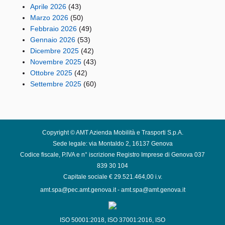
Aprile 2026
(43)
Marzo 2026
(50)
Febbraio 2026
(49)
Gennaio 2026
(53)
Dicembre 2025
(42)
Novembre 2025
(43)
Ottobre 2025
(42)
Settembre 2025
(60)
Copyright © AMT Azienda Mobilità e Trasporti S.p.A.
Sede legale: via Montaldo 2, 16137 Genova
Codice fiscale, P.IVA e n° iscrizione Registro Imprese di Genova 037
839 30 104
Capitale sociale € 29.521.464,00 i.v.
amt.spa@pec.amt.genova.it
-
amt.spa@amt.genova.it
ISO 50001:2018
,
ISO 37001:2016
,
ISO