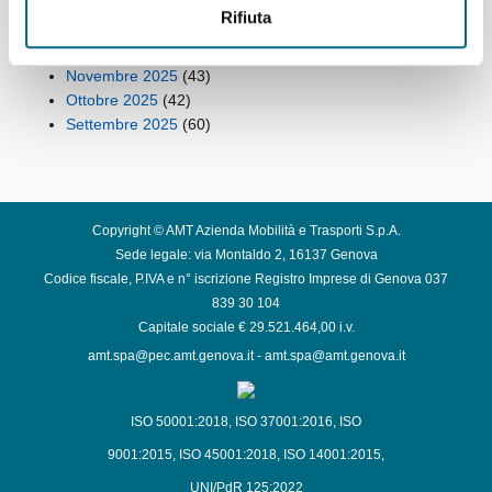
Febbraio 2026
(49)
Rifiuta
Gennaio 2026
(53)
Dicembre 2025
(42)
Novembre 2025
(43)
Ottobre 2025
(42)
Settembre 2025
(60)
Copyright © AMT Azienda Mobilità e Trasporti S.p.A.
Sede legale: via Montaldo 2, 16137 Genova
Codice fiscale, P.IVA e n° iscrizione Registro Imprese di Genova 037
839 30 104
Capitale sociale € 29.521.464,00 i.v.
amt.spa@pec.amt.genova.it
-
amt.spa@amt.genova.it
ISO 50001:2018
,
ISO 37001:2016
,
ISO
9001:2015
,
ISO 45001:2018
,
ISO 14001:2015
,
UNI/PdR 125:2022