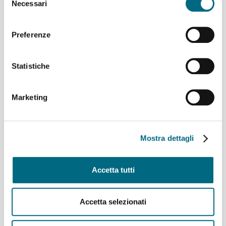
Necessari
del
Linee AMT per l’incontro di calcio Genoa – Deportivo La
consenso
Coruña
Linee 725, 726, 925, 926 e 927 – Variazioni ai percorsi
Preferenze
domenica 9 agosto
Linea 907 temporaneo spostamento di capolinea
Statistiche
sabato 8 e domenica 9 agosto
Linee 704, 705, 750, 798, 861, 864, 865 e 945 –
Variazioni ai percorsi giovedì 6 agosto
Marketing
Linea 825 – Da giovedì 6 agosto servizio regolare
Archivi
Mostra dettagli
Agosto 2026
(9)
Accetta tutti
Luglio 2026
(64)
Giugno 2026
(46)
Maggio 2026
(48)
Accetta selezionati
Aprile 2026
(43)
Marzo 2026
(50)