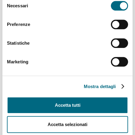
Necessari
del
consenso
Linee 618, 641, N1 e N2:
temporanea variazione di
Preferenze
percorso domenica 2
agosto
Statistiche
Marketing
Linee 773 e 973
Mostra dettagli
temporanea variazione di
percorso sabato 1 e
domenica 2 agosto
Accetta tutti
Accetta selezionati