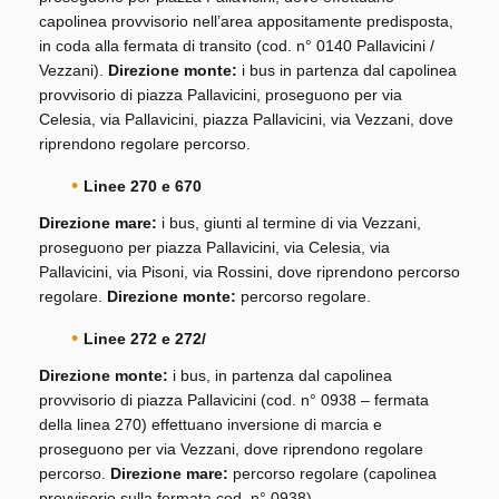
capolinea provvisorio nell’area appositamente predisposta,
in coda alla fermata di transito (cod. n° 0140 Pallavicini /
Vezzani).
Direzione monte:
i bus in partenza dal capolinea
provvisorio di piazza Pallavicini, proseguono per via
Celesia, via Pallavicini, piazza Pallavicini, via Vezzani, dove
riprendono regolare percorso.
Linee 270 e 670
Direzione mare:
i bus, giunti al termine di via Vezzani,
proseguono per piazza Pallavicini, via Celesia, via
Pallavicini, via Pisoni, via Rossini, dove riprendono percorso
regolare.
Direzione monte:
percorso regolare.
Linee 272 e 272/
Direzione monte:
i bus, in partenza dal capolinea
provvisorio di piazza Pallavicini (cod. n° 0938 – fermata
della linea 270) effettuano inversione di marcia e
proseguono per via Vezzani, dove riprendono regolare
percorso.
Direzione mare:
percorso regolare (capolinea
provvisorio sulla fermata cod. n° 0938).