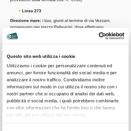
Linea 273
Direzione mare:
i bus, giunti al termine di via Vezzani,
proseguono per piazza Pallavicini, dove effettuano
capolinea provvisorio nell’area appositamente predisposta
in coda alla fermata di transito (cod. n° 0140 Pallavicini /
Vezzani);
Direzione monte:
i bus, in partenza dal
capolinea provvisorio di piazza Pallavicini, proseguono per
Questo sito web utilizza i cookie
via Celesia, dove riprendono percorso regolare.
Utilizziamo i cookie per personalizzare contenuti ed
annunci, per fornire funzionalità dei social media e per
07/04/2026
analizzare il nostro traffico. Condividiamo inoltre
informazioni sul modo in cui utilizza il nostro sito con i
nostri partner che si occupano di analisi dei dati web,
Related Posts
pubblicità e social media, i quali potrebbero combinarle
con altre informazioni che ha fornito loro o che hanno
raccolto dal suo utilizzo dei loro servizi.
Selezione