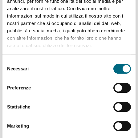
manutenzione
annunci, per fornire funzionalità dei social media e per
programmata dal 17 al 19
analizzare il nostro traffico. Condividiamo inoltre
giugno
informazioni sul modo in cui utilizza il nostro sito con i
nostri partner che si occupano di analisi dei dati web,
pubblicità e social media, i quali potrebbero combinarle
con altre informazioni che ha fornito loro o che hanno
raccolto dal suo utilizzo dei loro servizi.
Selezione
Necessari
del
Metropolitana: il
consenso
programma delle attività
Preferenze
di manutenzione serale da
lunedì 8 a giovedì 11
giugno
Statistiche
Marketing