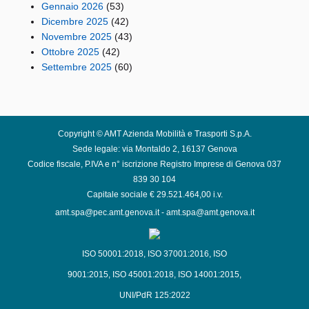
Gennaio 2026
(53)
Dicembre 2025
(42)
Novembre 2025
(43)
Ottobre 2025
(42)
Settembre 2025
(60)
Copyright © AMT Azienda Mobilità e Trasporti S.p.A.
Sede legale: via Montaldo 2, 16137 Genova
Codice fiscale, P.IVA e n° iscrizione Registro Imprese di Genova 037
839 30 104
Capitale sociale € 29.521.464,00 i.v.
amt.spa@pec.amt.genova.it
-
amt.spa@amt.genova.it
ISO 50001:2018
,
ISO 37001:2016
,
ISO
9001:2015
,
ISO 45001:2018
,
ISO 14001:2015
,
UNI/PdR 125:2022