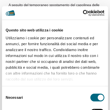
A seguito del temporaneo spostamento del capolinea delle
linee extraurbane da viale Caviglia alla piastra di Marassi, i
clienti in possesso di
titoli di viaggio provinciali
potranno
utilizzare i servizi di linea urbani sulla
tratta Marassi-
Brignole fino a martedì 12 maggio
.
Questo sito web utilizza i cookie
Utilizziamo i cookie per personalizzare contenuti ed
11/05/2026
annunci, per fornire funzionalità dei social media e per
analizzare il nostro traffico. Condividiamo inoltre
informazioni sul modo in cui utilizza il nostro sito con i
Related Posts
nostri partner che si occupano di analisi dei dati web,
pubblicità e social media, i quali potrebbero combinarle
con altre informazioni che ha fornito loro o che hanno
raccolto dal suo utilizzo dei loro servizi.
Linee 702, 726 e 728
Selezione
Necessari
del
consenso