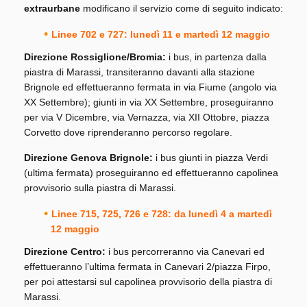
extraurbane
modificano il servizio come di seguito indicato:
Linee 702 e 727: lunedì 11 e martedì 12 maggio
Direzione Rossiglione/Bromia:
i bus, in partenza dalla
piastra di Marassi, transiteranno davanti alla stazione
Brignole ed effettueranno fermata in via Fiume (angolo via
XX Settembre); giunti in via XX Settembre, proseguiranno
per via V Dicembre, via Vernazza, via XII Ottobre, piazza
Corvetto dove riprenderanno percorso regolare.
Direzione Genova Brignole:
i bus giunti in piazza Verdi
(ultima fermata) proseguiranno ed effettueranno capolinea
provvisorio sulla piastra di Marassi.
Linee 715, 725, 726 e 728: da lunedì 4 a martedì
12 maggio
Direzione Centro:
i bus percorreranno via Canevari ed
effettueranno l’ultima fermata in Canevari 2/piazza Firpo,
per poi attestarsi sul capolinea provvisorio della piastra di
Marassi.