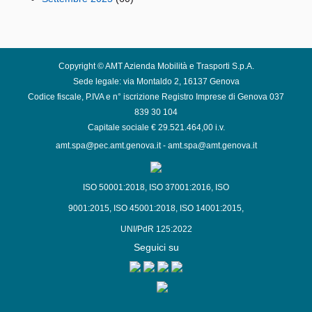
Copyright © AMT Azienda Mobilità e Trasporti S.p.A.
Sede legale: via Montaldo 2, 16137 Genova
Codice fiscale, P.IVA e n° iscrizione Registro Imprese di Genova 037
839 30 104
Capitale sociale € 29.521.464,00 i.v.
amt.spa@pec.amt.genova.it
-
amt.spa@amt.genova.it
ISO 50001:2018
,
ISO 37001:2016
,
ISO
9001:2015
,
ISO 45001:2018
,
ISO 14001:2015
,
UNI/PdR 125:2022
Seguici su