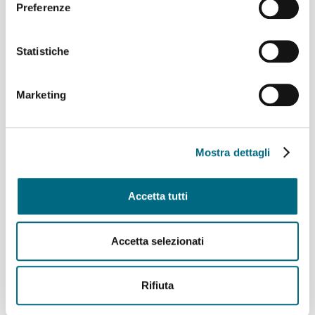
Preferenze
Statistiche
Linee provinciali 715, 725
e 728 – Sperimentazione
per la salita alle fermate
Marketing
urbane in Val Bisagno
Mostra dettagli
Accetta tutti
Volabus, nuovo percorso
da lunedì 3 agosto
Accetta selezionati
Rifiuta