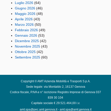
Luglio 2026
(64)
Giugno 2026
(46)
Maggio 2026
(48)
Aprile 2026
(43)
Marzo 2026
(50)
Febbraio 2026
(49)
Gennaio 2026
(53)
Dicembre 2025
(42)
Novembre 2025
(43)
Ottobre 2025
(42)
Settembre 2025
(60)
Copyright © AMT Azienda Mobilità e Trasporti S.p.A.
Sede legale: via Montaldo 2, 16137 Genova
Codice fiscale, P.IVA e n° iscrizione Registro Imprese di Genova 037
839 30 104
Capitale sociale € 29.521.464,00 i.v.
amt.spa@pec.amt.genova.it
-
amt.spa@amt.genova.it