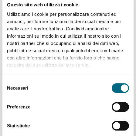
Questo sito web utilizza i cookie
Il personale viaggiante urbano si asterrà dal lavoro
Utilizziamo i cookie per personalizzare contenuti ed
dalle ore 11.30 alle ore 15.30
;
annunci, per fornire funzionalità dei social media e per
il restante personale urbano (comprese biglietterie e
servizio clienti) si asterrà dal lavoro nelle ultime 4 ore
analizzare il nostro traffico. Condividiamo inoltre
del turno; il servizio delle biglietterie è pertanto
informazioni sul modo in cui utilizza il nostro sito con i
garantito
fino alle ore 12.15
.
nostri partner che si occupano di analisi dei dati web,
pubblicità e social media, i quali potrebbero combinarle
Servizio di trasporto provinciale
con altre informazioni che ha fornito loro o che hanno
Il personale viaggiante provinciale si asterrà dal
raccolto dal suo utilizzo dei loro servizi.
lavoro
dalle ore 10.30 alle ore 14.30
;
il personale delle biglietterie provinciali si asterrà dal
Selezione
lavoro
dalle ore 10.30 alle ore 14.00
.
Necessari
del
Ferrovia Genova Casella
consenso
Il personale viaggiante e graduato si asterrà dal
Preferenze
lavoro
dalle ore 11.30 alle ore 15.30.
il servizio della biglietteria è garantito
fino alle ore
12.15
.
Statistiche