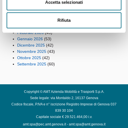
Luglio 2026
(64)
Accetta selezionati
Giugno 2026
(46)
Maggio 2026
(48)
Rifiuta
Aprile 2026
(43)
Marzo 2026
(50)
Febbraio 2026
(49)
Gennaio 2026
(53)
Dicembre 2025
(42)
Novembre 2025
(43)
Ottobre 2025
(42)
Settembre 2025
(60)
Copyright © AMT Azienda Mobilità e Trasporti S.p.A.
Sede legale: via Montaldo 2, 16137 Genova
Codice fiscale, P.IVA e n° iscrizione Registro Imprese di Genova 037
839 30 104
Capitale sociale € 29.521.464,00 i.v.
amt.spa@pec.amt.genova.it
-
amt.spa@amt.genova.it