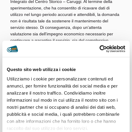
Integrato del Centro Storico – Caruggi. Al termine della
sperimentazione, che ha consentito di ricavare dati di
utilizzo nel lungo periodo accurati e attendibili, la domanda
non è risultata tale da sostenere il mantenimento del
servizio stesso. Di conseguenza, dopo un'attenta
valutazione sia dell'impegno economico necessario per
continuare a garantire il servizio, sia del complessivo
riscontro sul territorio, anche il bilancio costi-benefici non
risulta sostenibile.
Pertanto, la navetta effettuerà le ultime corse domenica 27
Questo sito web utilizza i cookie
luglio.
Utilizziamo i cookie per personalizzare contenuti ed
annunci, per fornire funzionalità dei social media e per
analizzare il nostro traffico. Condividiamo inoltre
informazioni sul modo in cui utilizza il nostro sito con i
25/07/2025
nostri partner che si occupano di analisi dei dati web,
pubblicità e social media, i quali potrebbero combinarle
con altre informazioni che ha fornito loro o che hanno
raccolto dal suo utilizzo dei loro servizi.