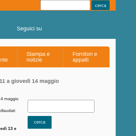
Youtube
Linkedin
Telegram
Facebook
Seguici su
Stampa e
Fornitori e
ente
notizie
appalti
 11 a giovedì 14 maggio
ollaudati
ledì 13 e