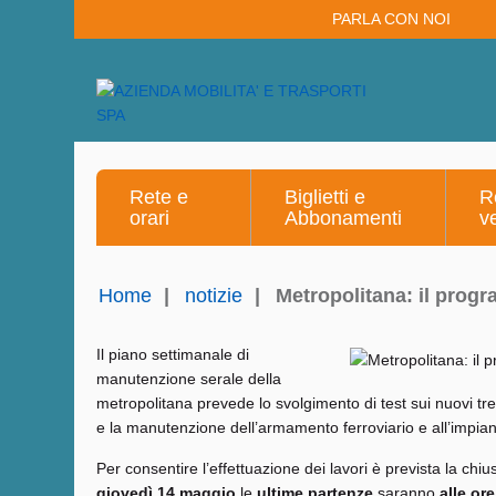
PARLA CON NOI
Rete e
Biglietti e
R
orari
Abbonamenti
v
Home
|
notizie
|
Metropolitana: il progr
Il piano settimanale di
manutenzione serale della
metropolitana prevede lo svolgimento di test sui nuovi treni
e la manutenzione dell’armamento ferroviario e all’impian
Per consentire l’effettuazione dei lavori è prevista la chi
giovedì 14 maggio
le
ultime partenze
saranno
alle or