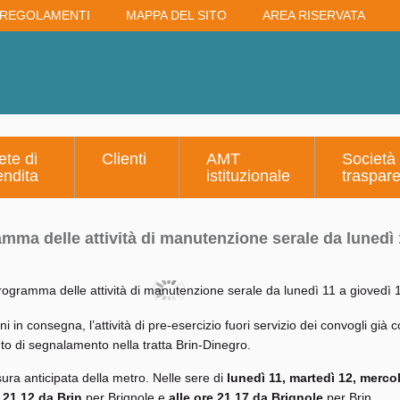
REGOLAMENTI
MAPPA DEL SITO
AREA RISERVATA
ete di
Clienti
AMT
Società
endita
istituzionale
traspar
amma delle attività di manutenzione serale da lunedì
 in consegna, l’attività di pre-esercizio fuori servizio dei convogli già c
to di segnalamento nella tratta Brin-Dinegro.
usura anticipata della metro. Nelle sere di
lunedì 11, martedì 12, merco
e 21.12 da Brin
per Brignole e
alle ore 21.17 da Brignole
per Brin.