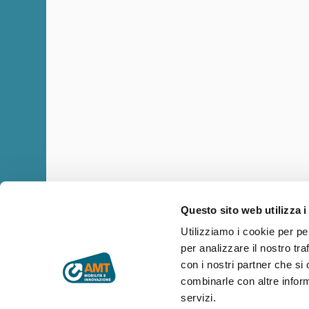
Questo sito web utilizza i
Utilizziamo i cookie per pe
per analizzare il nostro tra
Copyright © AMT Azienda Mobilità e Trasporti S.p.A.
Sede legale: via Montaldo 2, 16137 Genova
con i nostri partner che si
Codice fiscale, P.IVA e n° iscrizione Registro Imprese di Genova 
combinarle con altre inform
Capitale sociale € 29.521.464,00 i.v.
servizi.