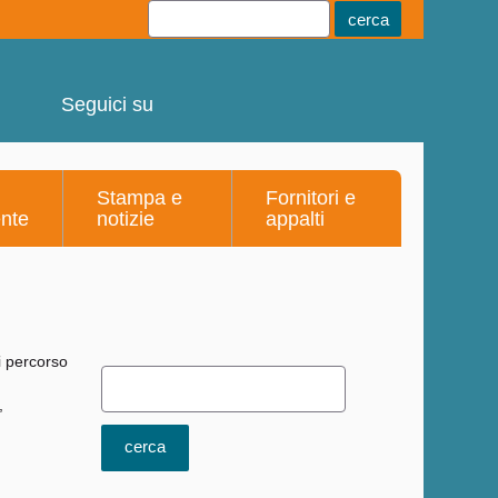
Youtube
Linkedin
Telegram
Facebook
Seguici su
Stampa e
Fornitori e
ente
notizie
appalti
,