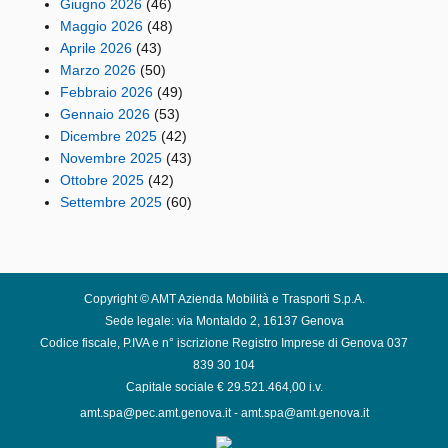
Giugno 2026
(46)
Maggio 2026
(48)
Aprile 2026
(43)
Marzo 2026
(50)
Febbraio 2026
(49)
Gennaio 2026
(53)
Dicembre 2025
(42)
Novembre 2025
(43)
Ottobre 2025
(42)
Settembre 2025
(60)
Copyright © AMT Azienda Mobilità e Trasporti S.p.A.
Sede legale: via Montaldo 2, 16137 Genova
Codice fiscale, P.IVA e n° iscrizione Registro Imprese di Genova 037
839 30 104
Capitale sociale € 29.521.464,00 i.v.
amt.spa@pec.amt.genova.it
-
amt.spa@amt.genova.it