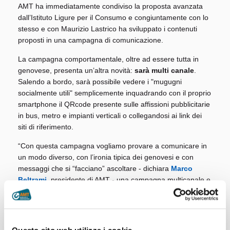
AMT ha immediatamente condiviso la proposta avanzata
dall’Istituto Ligure per il Consumo e congiuntamente con lo
stesso e con Maurizio Lastrico ha sviluppato i contenuti
proposti in una campagna di comunicazione.
La campagna comportamentale, oltre ad essere tutta in
genovese, presenta un’altra novità:
sarà multi canale
.
Salendo a bordo, sarà possibile vedere i "mugugni
socialmente utili" semplicemente inquadrando con il proprio
smartphone il QRcode presente sulle affissioni pubblicitarie
in bus, metro e impianti verticali o collegandosi ai link dei
siti di riferimento.
“Con questa campagna vogliamo provare a comunicare in
un modo diverso, con l’ironia tipica dei genovesi e con
messaggi che si “facciano” ascoltare - dichiara
Marco
Beltrami
, presidente di AMT - una campagna multicanale e
tecnologicamente nuova. La leggerezza e l’humour adottati
in questa campagna non devono però mettere in secondo
piano l’importanza dei contenuti, fondamentali per una
civile convivenza sui nostri mezzi. A maggior ragione in