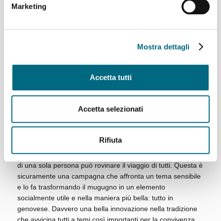
Marketing
il Consumo: con questa originale campagna di
comunicazione, improntata sulla simpatia, la spontaneità e
la verve comica di un grande artista come Maurizio
Lastrico. I cittadini e le cittadine genovesi potranno riflettere
Mostra dettagli
con il sorriso sull’importanza di tenere, nei confronti degli
altri viaggiatori, un comportamento educato e corretto”.
Accetta tutti
“La tutela dei consumatori, viaggiatori in questo caso,
passa anche attraverso una cittadinanza responsabile che
rispetti delle norme di buon senso e di educazione che
Accetta selezionati
consentono a tutti di vivere e viaggiare meglio - così
dichiara l’assessore regionale
Simona Ferro
che prosegue
- cose che diamo per scontate come lasciare il posto a
Rifiuta
sedere ad un anziano o non urlare al cellulare sull’autobus
non lo sono affatto ed il comportamento maleducato anche
di una sola persona può rovinare il viaggio di tutti. Questa è
sicuramente una campagna che affronta un tema sensibile
e lo fa trasformando il mugugno in un elemento
socialmente utile e nella maniera più bella: tutto in
genovese. Davvero una bella innovazione nella tradizione
che avvicina tutti a temi così importanti per la convivenza