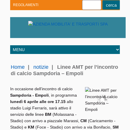
REGOLAMENTI
Youtube
Linkedin
Telegram
Facebook
Home
|
notizie
|
Linee AMT per l’incontro
di calcio Sampdoria – Empoli
In occasione dell’incontro di calcio
Sampdoria - Empoli
, in programma
lunedì 6 aprile alle ore 17.15
allo
stadio Luigi Ferraris, sarà attivo il
servizio delle linee
BM
(Molassana -
Stadio) con arrivo a piazzale Marassi,
CM
(Caricamento -
Stadio) e
KM
(Foce - Stadio) con arrivo a via Bonifacio,
SM