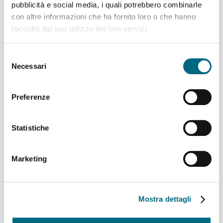
pubblicità e social media, i quali potrebbero combinarle
con altre informazioni che ha fornito loro o che hanno
raccolto dal suo utilizzo dei loro servizi.
Linee AMT per l’incontro
di calcio Sampdoria-
Selezione
Südtirol
Necessari
del
consenso
Preferenze
Linee AMT per l’incontro
Statistiche
di calcio Genoa – Como
Marketing
Linee AMT per l’incontro
Mostra dettagli
di calcio Sampdoria –
Monza