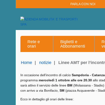
PARLA CON NOI
Rete e
Biglietti e
R
orari
Abbonamenti
v
Home
|
notizie
|
Linee AMT per l’incont
In occasione dell’incontro di calcio
Sampdoria - Catanza
programma
mercoledì 1 ottobre alle ore 20.30
allo stad
sarà attivo il servizio delle linee
BM
(Molassana - Stadio) 
con arrivo a via Bonifacio,
SM
(piazza Acquaverde - Stadio)
Ecco in dettaglio gli orari delle linee: