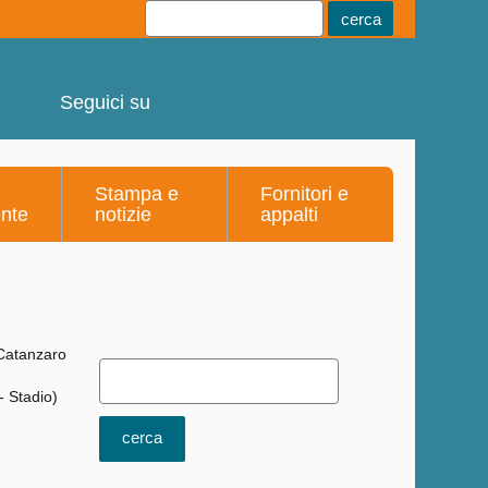
Youtube
Linkedin
Telegram
Facebook
Seguici su
Stampa e
Fornitori e
ente
notizie
appalti
- Stadio)