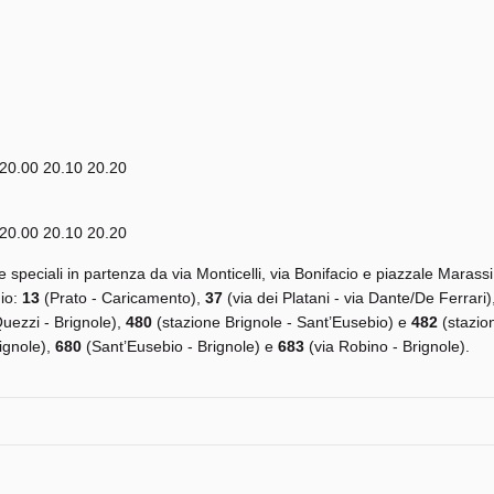
 20.00 20.10 20.20
 20.00 20.10 20.20
e speciali in partenza da via Monticelli, via Bonifacio e piazzale Marassi
dio:
13
(Prato - Caricamento),
37
(via dei Platani - via Dante/De Ferrari)
uezzi - Brignole),
480
(stazione Brignole - Sant’Eusebio) e
482
(stazio
ignole),
680
(Sant’Eusebio - Brignole) e
683
(via Robino - Brignole).