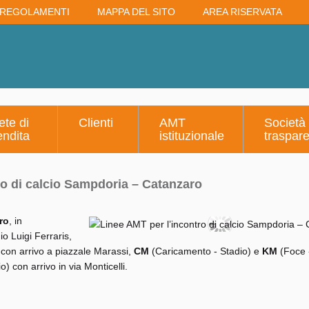
REGOLAMENTI
MAPPA DEL SITO
AREA RISERVATA
ete di
Clienti
AMT
Società
endita
istituzionale
traspar
ro di calcio Sampdoria – Catanzaro
ro
, in
io Luigi Ferraris,
con arrivo a piazzale Marassi,
CM
(Caricamento - Stadio) e
KM
(Foce 
 con arrivo in via Monticelli.