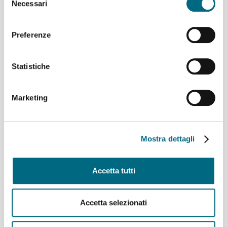
Necessari
del
Linee AMT per l’incontro di calcio Genoa – Deportivo La
consenso
Coruña
Linee 725, 726, 925, 926 e 927 – Variazioni ai percorsi
Preferenze
domenica 9 agosto
Linea 907 temporaneo spostamento di capolinea
Statistiche
sabato 8 e domenica 9 agosto
Linee 704, 705, 750, 798, 861, 864, 865 e 945 –
Variazioni ai percorsi giovedì 6 agosto
Marketing
Linea 825 – Da giovedì 6 agosto servizio regolare
Archivi
Mostra dettagli
Agosto 2026
(9)
Accetta tutti
Luglio 2026
(64)
Giugno 2026
(46)
Maggio 2026
(48)
Accetta selezionati
Aprile 2026
(43)
Marzo 2026
(50)