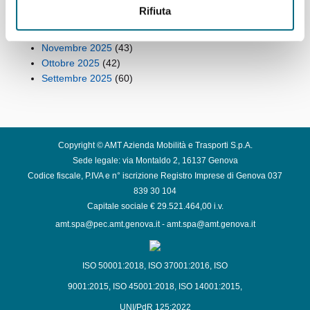
Febbraio 2026
(49)
Rifiuta
Gennaio 2026
(53)
Dicembre 2025
(42)
Novembre 2025
(43)
Ottobre 2025
(42)
Settembre 2025
(60)
Copyright © AMT Azienda Mobilità e Trasporti S.p.A.
Sede legale: via Montaldo 2, 16137 Genova
Codice fiscale, P.IVA e n° iscrizione Registro Imprese di Genova 037
839 30 104
Capitale sociale € 29.521.464,00 i.v.
amt.spa@pec.amt.genova.it
-
amt.spa@amt.genova.it
ISO 50001:2018
,
ISO 37001:2016
,
ISO
9001:2015
,
ISO 45001:2018
,
ISO 14001:2015
,
UNI/PdR 125:2022