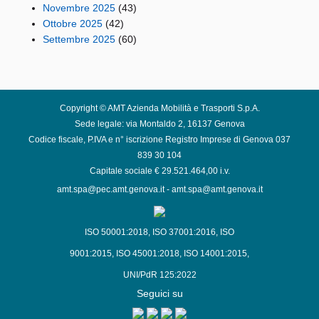
Novembre 2025
(43)
Ottobre 2025
(42)
Settembre 2025
(60)
Copyright © AMT Azienda Mobilità e Trasporti S.p.A.
Sede legale: via Montaldo 2, 16137 Genova
Codice fiscale, P.IVA e n° iscrizione Registro Imprese di Genova 037
839 30 104
Capitale sociale € 29.521.464,00 i.v.
amt.spa@pec.amt.genova.it
-
amt.spa@amt.genova.it
ISO 50001:2018
,
ISO 37001:2016
,
ISO
9001:2015
,
ISO 45001:2018
,
ISO 14001:2015
,
UNI/PdR 125:2022
Seguici su