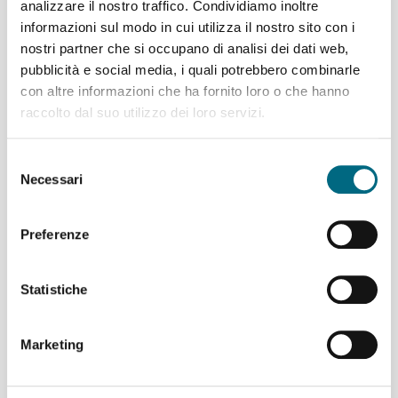
analizzare il nostro traffico. Condividiamo inoltre
informazioni sul modo in cui utilizza il nostro sito con i
nostri partner che si occupano di analisi dei dati web,
pubblicità e social media, i quali potrebbero combinarle
Linea 880 temporanea
con altre informazioni che ha fornito loro o che hanno
variazione di percorso
raccolto dal suo utilizzo dei loro servizi.
sabato 1° agosto
Selezione
Necessari
del
consenso
Preferenze
Variazioni linee bus per
lavori in via Rossini
Statistiche
Marketing