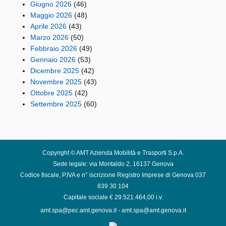
Giugno 2026
(46)
Maggio 2026
(48)
Aprile 2026
(43)
Marzo 2026
(50)
Febbraio 2026
(49)
Gennaio 2026
(53)
Dicembre 2025
(42)
Novembre 2025
(43)
Ottobre 2025
(42)
Settembre 2025
(60)
Copyright © AMT Azienda Mobilità e Trasporti S.p.A.
Sede legale: via Montaldo 2, 16137 Genova
Codice fiscale, P.IVA e n° iscrizione Registro Imprese di Genova 037
839 30 104
Capitale sociale € 29.521.464,00 i.v.
amt.spa@pec.amt.genova.it
-
amt.spa@amt.genova.it