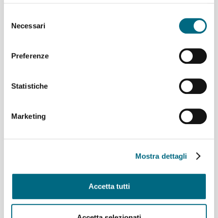
Selezione
Necessari
del
consenso
Preferenze
Statistiche
Ferrovia Genova-Casella,
servizio bus sostitutivo:
Marketing
temporanea variazione di
percorso domenica 19
luglio
Mostra dettagli
Accetta tutti
Accetta selezionati