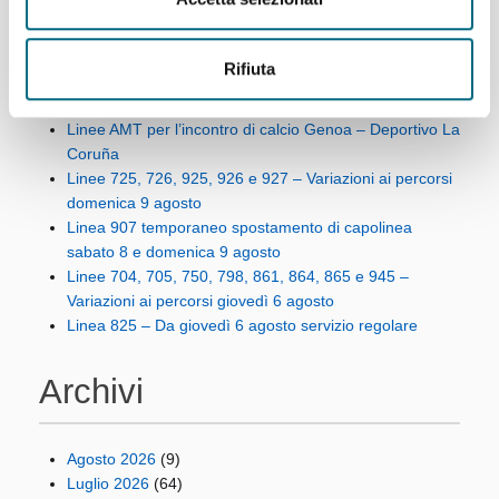
Articoli recenti
Rifiuta
Linee AMT per l’incontro di calcio Genoa – Deportivo La
Coruña
Linee 725, 726, 925, 926 e 927 – Variazioni ai percorsi
domenica 9 agosto
Linea 907 temporaneo spostamento di capolinea
sabato 8 e domenica 9 agosto
Linee 704, 705, 750, 798, 861, 864, 865 e 945 –
Variazioni ai percorsi giovedì 6 agosto
Linea 825 – Da giovedì 6 agosto servizio regolare
Archivi
Agosto 2026
(9)
Luglio 2026
(64)