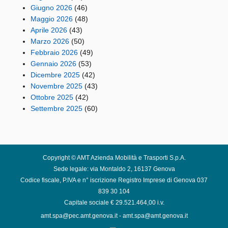
Giugno 2026
(46)
Maggio 2026
(48)
Aprile 2026
(43)
Marzo 2026
(50)
Febbraio 2026
(49)
Gennaio 2026
(53)
Dicembre 2025
(42)
Novembre 2025
(43)
Ottobre 2025
(42)
Settembre 2025
(60)
Copyright © AMT Azienda Mobilità e Trasporti S.p.A.
Sede legale: via Montaldo 2, 16137 Genova
Codice fiscale, P.IVA e n° iscrizione Registro Imprese di Genova 037
839 30 104
Capitale sociale € 29.521.464,00 i.v.
amt.spa@pec.amt.genova.it
-
amt.spa@amt.genova.it